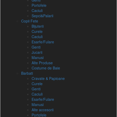
Genti
Portofele
Caciuli
Sepci&Palarii
Copii Fete
Bijuterii
Curele
Caciuli
Esarfe/Fulare
Genti
Jucarii
Manusi
Alte Produse
Costume de Baie
Barbati
Cravate & Papioane
Curele
Genti
Caciuli
Esarfe/Fulare
Manusi
Alte accesorii
Portofele