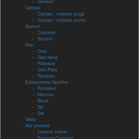
Jerseuri
Camasi
Camasi - maneca lungă
Camasi - maneca scurta
Sacouri
Costume
Sacouri
Geci
Geci
Geci Iarna
Paltoane
Geci Piele
Pardesiu
Echipamente Sportive
Pantaloni
Hanorac
Bluze
Ski
Set
Veste
Alte produse
Lenjerie Intima
Produse Carnaval