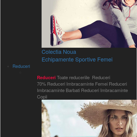
Colectia Noua
Echipamente Sportive Femei
Reduceri
Toate reduceriile
Reduceri
Reduceri
70%
Reduceri Imbracaminte Femei
Reduceri
Imbracaminte Barbati
Reduceri Imbracaminte
Copii