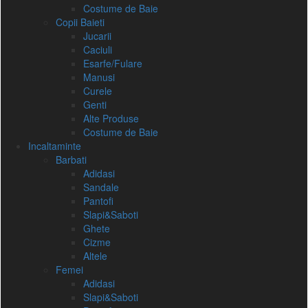
Costume de Baie
Copii Baieti
Jucarii
Caciuli
Esarfe/Fulare
Manusi
Curele
Genti
Alte Produse
Costume de Baie
Incaltaminte
Barbati
Adidasi
Sandale
Pantofi
Slapi&Saboti
Ghete
Cizme
Altele
Femei
Adidasi
Slapi&Saboti