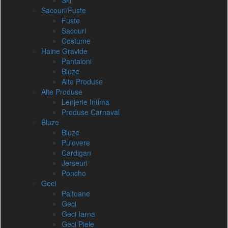
Ski
Sacouri/Fuste
Fuste
Sacouri
Costume
Haine Gravide
Pantaloni
Bluze
Alte Produse
Alte Produse
Lenjerie Intima
Produse Carnaval
Bluze
Bluze
Pulovere
Cardigan
Jerseuri
Poncho
Geci
Paltoane
Geci
Geci Iarna
Geci Piele