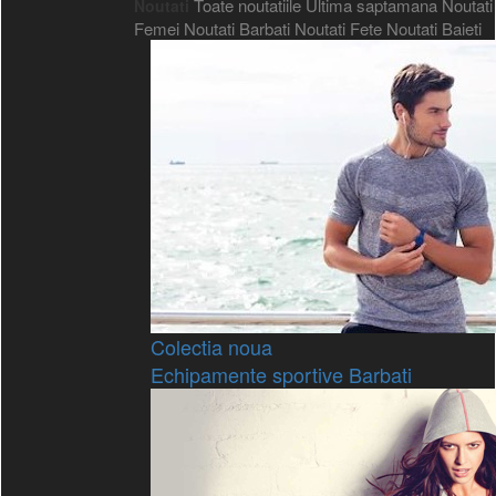
Toate noutatiile
Ultima saptamana
Noutati
Noutati
Femei
Noutati Barbati
Noutati Fete
Noutati Baieti
Colectia noua
Echipamente sportive Barbati