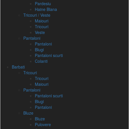
Pardesiu
Haine Blana
Tricouri / Veste
Maiouri
Tricouri
Veste
Pantaloni
Pantaloni
Blugi
Pantaloni scurti
Colanti
Barbati
Tricouri
Tricouri
Maiouri
Pantaloni
Pantaloni scurti
Blugi
Pantaloni
Bluze
Bluze
Pulovere