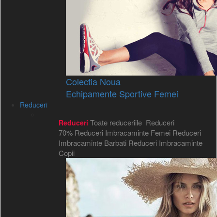
Colectia Noua
Echipamente Sportive Femei
Reduceri
Toate reduceriile
Reduceri
Reduceri
70%
Reduceri Imbracaminte Femei
Reduceri
Imbracaminte Barbati
Reduceri Imbracaminte
Copii