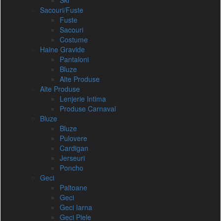
Ski
Sacouri/Fuste
Fuste
Sacouri
Costume
Haine Gravide
Pantaloni
Bluze
Alte Produse
Alte Produse
Lenjerie Intima
Produse Carnaval
Bluze
Bluze
Pulovere
Cardigan
Jerseuri
Poncho
Geci
Paltoane
Geci
Geci Iarna
Geci Piele