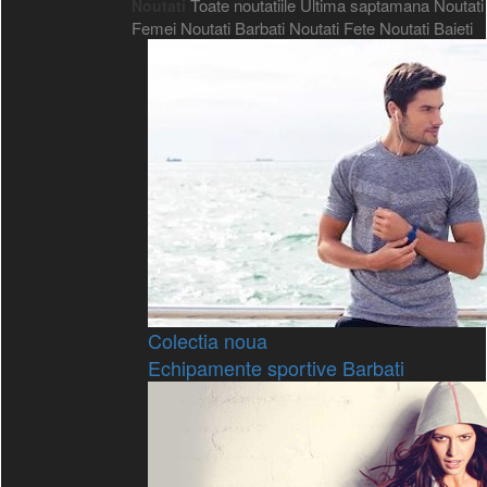
Toate noutatiile
Ultima saptamana
Noutati
Noutati
Femei
Noutati Barbati
Noutati Fete
Noutati Baieti
Colectia noua
Echipamente sportive Barbati