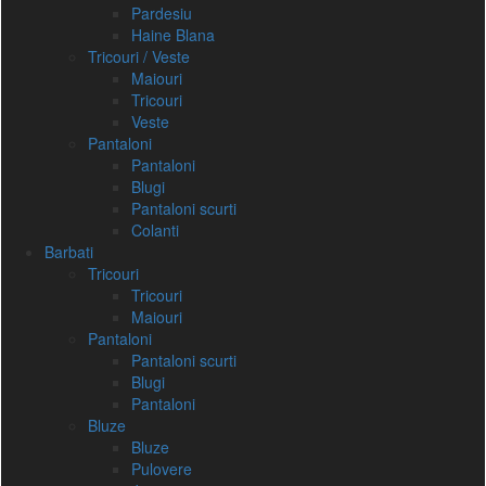
Pardesiu
Haine Blana
Tricouri / Veste
Maiouri
Tricouri
Veste
Pantaloni
Pantaloni
Blugi
Pantaloni scurti
Colanti
Barbati
Tricouri
Tricouri
Maiouri
Pantaloni
Pantaloni scurti
Blugi
Pantaloni
Bluze
Bluze
Pulovere