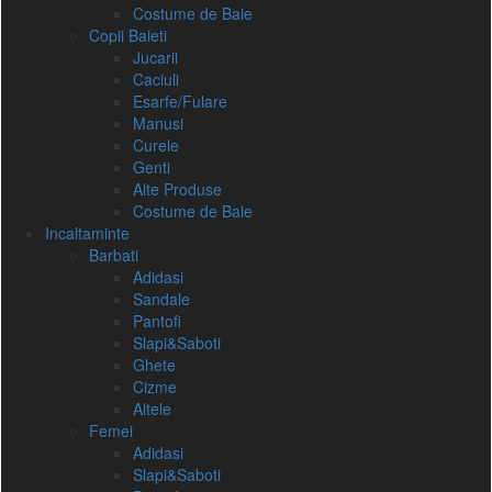
Costume de Baie
Copii Baieti
Jucarii
Caciuli
Esarfe/Fulare
Manusi
Curele
Genti
Alte Produse
Costume de Baie
Incaltaminte
Barbati
Adidasi
Sandale
Pantofi
Slapi&Saboti
Ghete
Cizme
Altele
Femei
Adidasi
Slapi&Saboti