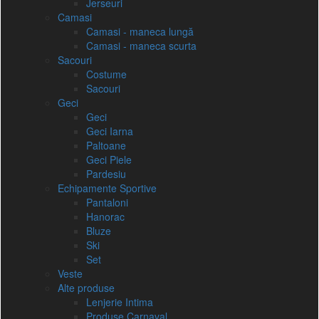
Jerseuri
Camasi
Camasi - maneca lungă
Camasi - maneca scurta
Sacouri
Costume
Sacouri
Geci
Geci
Geci Iarna
Paltoane
Geci Piele
Pardesiu
Echipamente Sportive
Pantaloni
Hanorac
Bluze
Ski
Set
Veste
Alte produse
Lenjerie Intima
Produse Carnaval