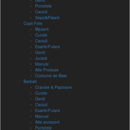
Genti
Portofele
Caciuli
Sepci&Palarii
Copii Fete
Bijuterii
Curele
Caciuli
Esarfe/Fulare
Genti
Jucarii
Manusi
Alte Produse
Costume de Baie
Barbati
Cravate & Papioane
Curele
Genti
Caciuli
Esarfe/Fulare
Manusi
Alte accesorii
Portofele