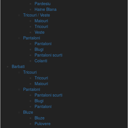
Pardesiu
Haine Blana
Tricouri / Veste
Maiouri
Tricouri
Veste
Pantaloni
Pantaloni
Blugi
Pantaloni scurti
Colanti
Barbati
Tricouri
Tricouri
Maiouri
Pantaloni
Pantaloni scurti
Blugi
Pantaloni
Bluze
Bluze
Pulovere