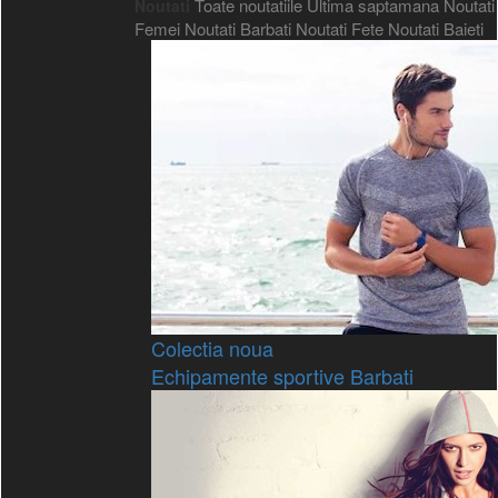
Toate noutatiile
Ultima saptamana
Noutati
Noutati
Femei
Noutati Barbati
Noutati Fete
Noutati Baieti
Colectia noua
Echipamente sportive Barbati