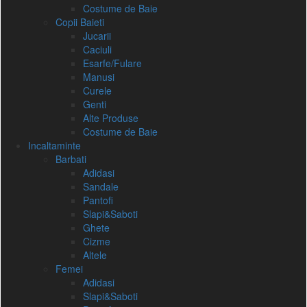
Costume de Baie
Copii Baieti
Jucarii
Caciuli
Esarfe/Fulare
Manusi
Curele
Genti
Alte Produse
Costume de Baie
Incaltaminte
Barbati
Adidasi
Sandale
Pantofi
Slapi&Saboti
Ghete
Cizme
Altele
Femei
Adidasi
Slapi&Saboti