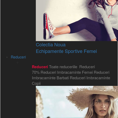
Colectia Noua
Echipamente Sportive Femei
Reduceri
Toate reduceriile
Reduceri
Reduceri
70%
Reduceri Imbracaminte Femei
Reduceri
Imbracaminte Barbati
Reduceri Imbracaminte
Copii