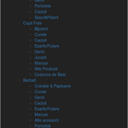
Genti
Portofele
Caciuli
Sepci&Palarii
Copii Fete
Bijuterii
Curele
Caciuli
Esarfe/Fulare
Genti
Jucarii
Manusi
Alte Produse
Costume de Baie
Barbati
Cravate & Papioane
Curele
Genti
Caciuli
Esarfe/Fulare
Manusi
Alte accesorii
Portofele