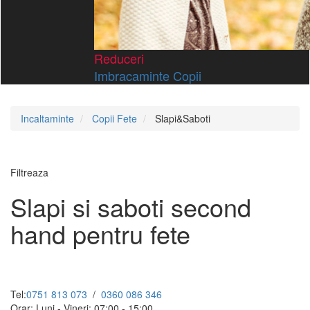
Reduceri
Imbracaminte Copii
Incaltaminte
Copii Fete
Slapi&Saboti
Filtreaza
Slapi si saboti second
hand pentru fete
Tel:
0751 813 073
/
0360 086 346
Orar: Luni - Vineri: 07:00 - 15:00