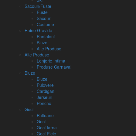
Ski
Sacouri/Fuste
Fuste
Sacouri
Costume
Haine Gravide
Pantaloni
Bluze
Alte Produse
Alte Produse
Lenjerie Intima
Produse Carnaval
Bluze
Bluze
Pulovere
Cardigan
Jerseuri
Poncho
Geci
Paltoane
Geci
Geci Iarna
Geci Piele