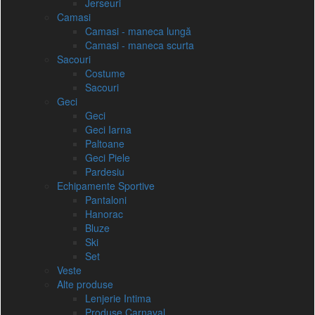
Jerseuri
Camasi
Camasi - maneca lungă
Camasi - maneca scurta
Sacouri
Costume
Sacouri
Geci
Geci
Geci Iarna
Paltoane
Geci Piele
Pardesiu
Echipamente Sportive
Pantaloni
Hanorac
Bluze
Ski
Set
Veste
Alte produse
Lenjerie Intima
Produse Carnaval