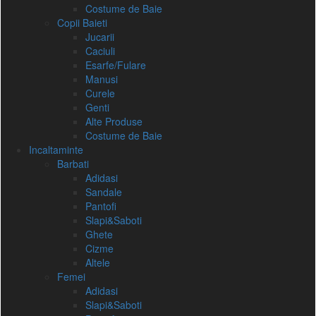
Costume de Baie
Copii Baieti
Jucarii
Caciuli
Esarfe/Fulare
Manusi
Curele
Genti
Alte Produse
Costume de Baie
Incaltaminte
Barbati
Adidasi
Sandale
Pantofi
Slapi&Saboti
Ghete
Cizme
Altele
Femei
Adidasi
Slapi&Saboti