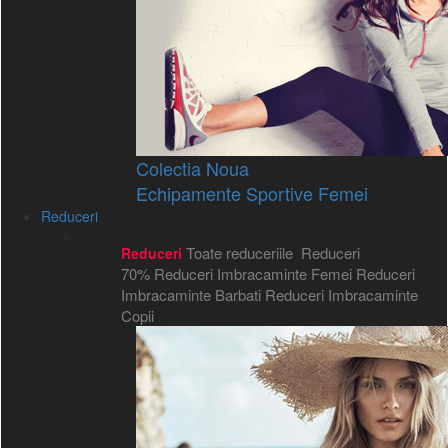
Colectia Noua
Echipamente Sportive Femei
Reduceri
Toate reduceriile
Reduceri
Reduceri
70%
Reduceri Imbracaminte Femei
Reduceri
Imbracaminte Barbati
Reduceri Imbracaminte
Copii