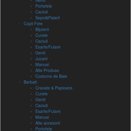
Genti
Portofele
Caciuli
Sepci&Palarii
Copii Fete
Bijuterii
Curele
Caciuli
Esarfe/Fulare
Genti
Jucarii
Manusi
Alte Produse
Costume de Baie
Barbati
Cravate & Papioane
Curele
Genti
Caciuli
Esarfe/Fulare
Manusi
Alte accesorii
Portofele