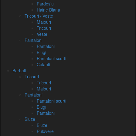
Pardesiu
Haine Blana
Tricouri / Veste
Maiouri
Tricouri
Veste
Pantaloni
Pantaloni
Blugi
Pantaloni scurti
Colanti
Barbati
Tricouri
Tricouri
Maiouri
Pantaloni
Pantaloni scurti
Blugi
Pantaloni
Bluze
Bluze
Pulovere