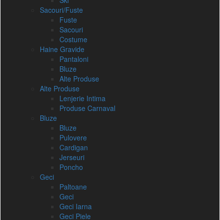
Ski
Sacouri/Fuste
Fuste
Sacouri
Costume
Haine Gravide
Pantaloni
Bluze
Alte Produse
Alte Produse
Lenjerie Intima
Produse Carnaval
Bluze
Bluze
Pulovere
Cardigan
Jerseuri
Poncho
Geci
Paltoane
Geci
Geci Iarna
Geci Piele