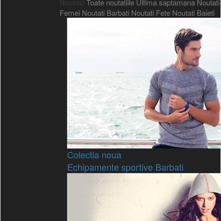
Toate noutatiile
Ultima saptamana
Noutati
Noutati
Femei
Noutati Barbati
Noutati Fete
Noutati Baieti
Colectia noua
Echipamente sportive Barbati