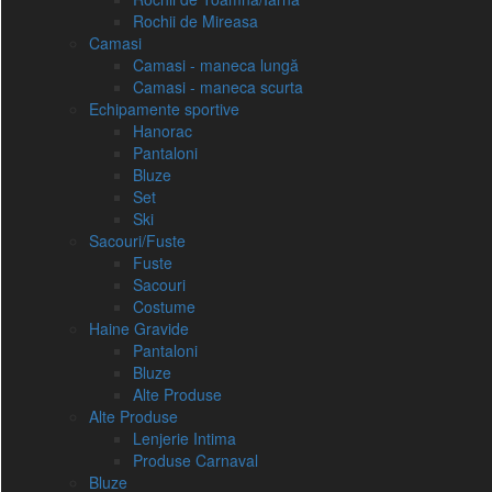
Rochii de Mireasa
Camasi
Camasi - maneca lungă
Camasi - maneca scurta
Echipamente sportive
Hanorac
Pantaloni
Bluze
Set
Ski
Sacouri/Fuste
Fuste
Sacouri
Costume
Haine Gravide
Pantaloni
Bluze
Alte Produse
Alte Produse
Lenjerie Intima
Produse Carnaval
Bluze