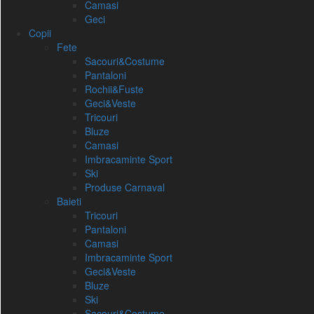
Camasi
Geci
Copii
Fete
Sacouri&Costume
Pantaloni
Rochii&Fuste
Geci&Veste
Tricouri
Bluze
Camasi
Imbracaminte Sport
Ski
Produse Carnaval
Baieti
Tricouri
Pantaloni
Camasi
Imbracaminte Sport
Geci&Veste
Bluze
Ski
Sacouri&Costume