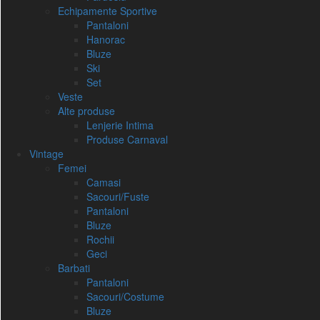
Echipamente Sportive
Pantaloni
Hanorac
Bluze
Ski
Set
Veste
Alte produse
Lenjerie Intima
Produse Carnaval
Vintage
Femei
Camasi
Sacouri/Fuste
Pantaloni
Bluze
Rochii
Geci
Barbati
Pantaloni
Sacouri/Costume
Bluze