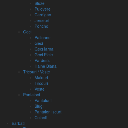
Bluze
Pulovere
Cardigan
Jerseuri
Poncho
Geci
Paltoane
Geci
Geci Iarna
Geci Piele
Pardesiu
Haine Blana
Tricouri / Veste
Maiouri
Tricouri
Veste
Pantaloni
Pantaloni
Blugi
Pantaloni scurti
Colanti
Barbati