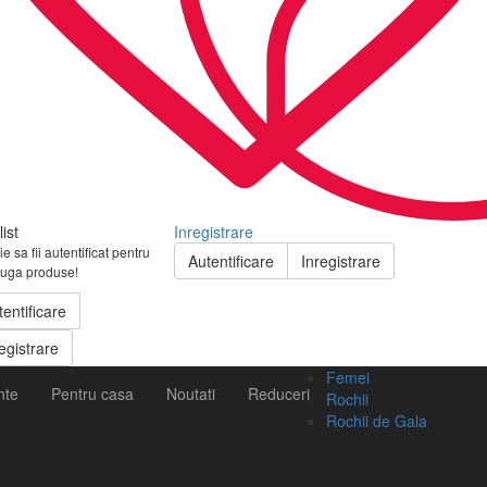
ist
Inregistrare
e sa fii autentificat pentru
Autentificare
Inregistrare
uga produse!
tentificare
egistrare
Femei
nte
Pentru casa
Noutati
Reduceri
Rochii
Rochii de Gala