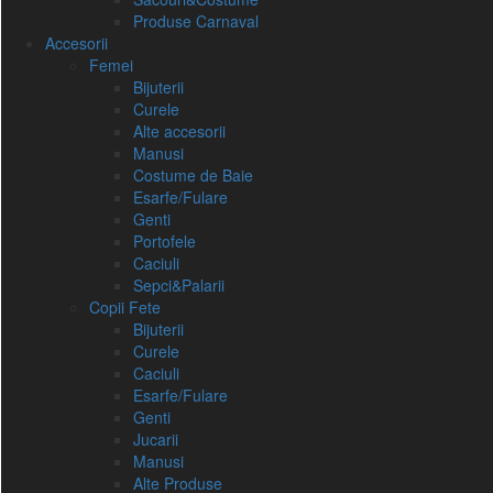
Produse Carnaval
Accesorii
Femei
Bijuterii
Curele
Alte accesorii
Manusi
Costume de Baie
Esarfe/Fulare
Genti
Portofele
Caciuli
Sepci&Palarii
Copii Fete
Bijuterii
Curele
Caciuli
Esarfe/Fulare
Genti
Jucarii
Manusi
Alte Produse