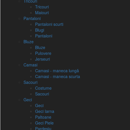
Tricouri
Tricouri
Maiouri
Pantaloni
Pantaloni scurti
Blugi
Pantaloni
Bluze
Bluze
Pulovere
Jerseuri
Camasi
Camasi - maneca lungă
Camasi - maneca scurta
Sacouri
Costume
Sacouri
Geci
Geci
Geci Iarna
Paltoane
Geci Piele
Pardesiu