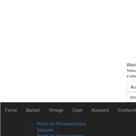
Wishl
Trebui
a ada
Au
Inr
Femei
Barbati
Vintage
Copii
Accesorii
Incaltami
Rochii de Primavara/Vara
Salopete
Rochii de Toamna/Iarna