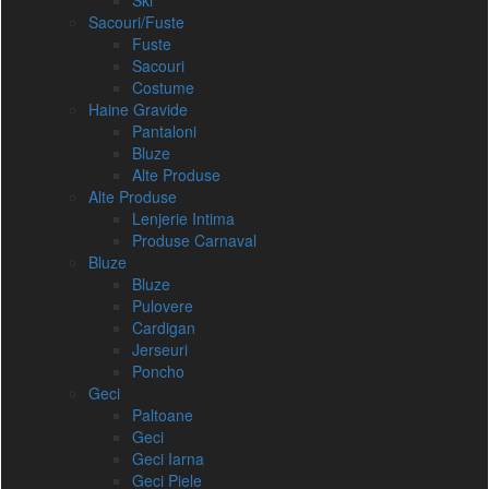
Ski
Sacouri/Fuste
Fuste
Sacouri
Costume
Haine Gravide
Pantaloni
Bluze
Alte Produse
Alte Produse
Lenjerie Intima
Produse Carnaval
Bluze
Bluze
Pulovere
Cardigan
Jerseuri
Poncho
Geci
Paltoane
Geci
Geci Iarna
Geci Piele