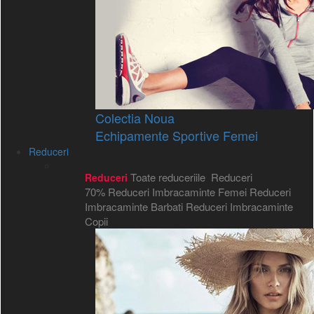
Colectia Noua
Echipamente Sportive Femei
Reduceri
Toate reduceriile
Reduceri
Reduceri
70%
Reduceri Imbracaminte Femei
Reduceri
Imbracaminte Barbati
Reduceri Imbracaminte
Copii