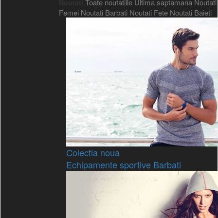
Toate noutatiile
Ultima saptamana
Noutati
Noutati
Femei
Noutati Barbati
Noutati Fete
Noutati Baieti
Colectia noua
Echipamente sportive Barbati