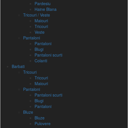
Pardesiu
Haine Blana
Tricouri / Veste
Maiouri
Tricouri
Veste
Pantaloni
Pantaloni
Blugi
Pantaloni scurti
Colanti
Barbati
Tricouri
Tricouri
Maiouri
Pantaloni
Pantaloni scurti
Blugi
Pantaloni
Bluze
Bluze
Pulovere