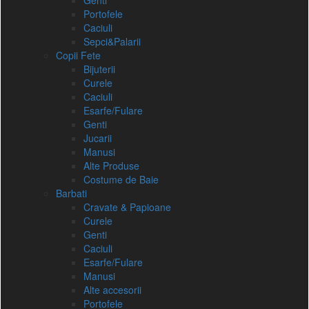
Genti
Portofele
Caciuli
Sepci&Palarii
Copii Fete
Bijuterii
Curele
Caciuli
Esarfe/Fulare
Genti
Jucarii
Manusi
Alte Produse
Costume de Baie
Barbati
Cravate & Papioane
Curele
Genti
Caciuli
Esarfe/Fulare
Manusi
Alte accesorii
Portofele