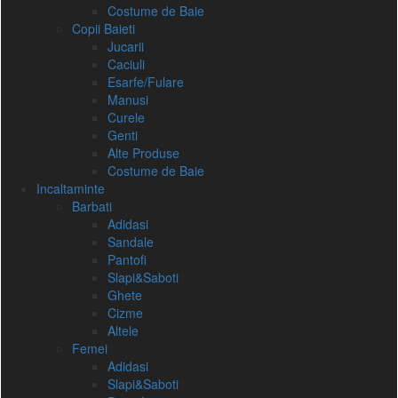
Costume de Baie
Copii Baieti
Jucarii
Caciuli
Esarfe/Fulare
Manusi
Curele
Genti
Alte Produse
Costume de Baie
Incaltaminte
Barbati
Adidasi
Sandale
Pantofi
Slapi&Saboti
Ghete
Cizme
Altele
Femei
Adidasi
Slapi&Saboti