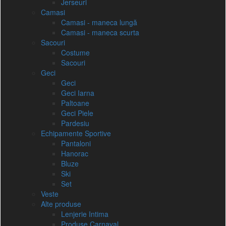
Jerseuri
Camasi
Camasi - maneca lungă
Camasi - maneca scurta
Sacouri
Costume
Sacouri
Geci
Geci
Geci Iarna
Paltoane
Geci Piele
Pardesiu
Echipamente Sportive
Pantaloni
Hanorac
Bluze
Ski
Set
Veste
Alte produse
Lenjerie Intima
Produse Carnaval