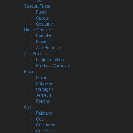
Ski
Sacouri/Fuste
Fuste
Sacouri
Costume
Haine Gravide
Pantaloni
Bluze
Alte Produse
Alte Produse
Lenjerie Intima
Produse Carnaval
Bluze
Bluze
Pulovere
Cardigan
Jerseuri
Poncho
Geci
Paltoane
Geci
Geci Iarna
Geci Piele