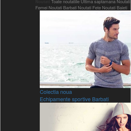
Toate noutatiile
Ultima saptamana
Noutati
Noutati
Femei
Noutati Barbati
Noutati Fete
Noutati Baieti
Colectia noua
Echipamente sportive Barbati