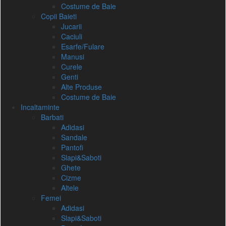
Costume de Baie
Copii Baieti
Jucarii
Caciuli
Esarfe/Fulare
Manusi
Curele
Genti
Alte Produse
Costume de Baie
Incaltaminte
Barbati
Adidasi
Sandale
Pantofi
Slapi&Saboti
Ghete
Cizme
Altele
Femei
Adidasi
Slapi&Saboti