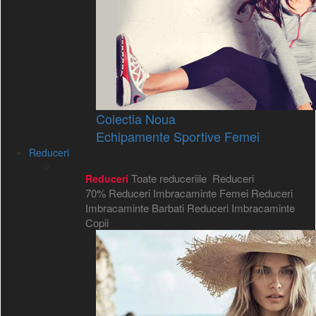
Colectia Noua
Echipamente Sportive Femei
Reduceri
Toate reduceriile
Reduceri
Reduceri
70%
Reduceri Imbracaminte Femei
Reduceri
Imbracaminte Barbati
Reduceri Imbracaminte
Copii