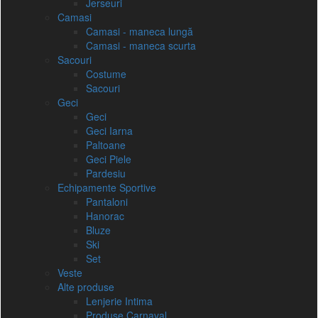
Jerseuri
Camasi
Camasi - maneca lungă
Camasi - maneca scurta
Sacouri
Costume
Sacouri
Geci
Geci
Geci Iarna
Paltoane
Geci Piele
Pardesiu
Echipamente Sportive
Pantaloni
Hanorac
Bluze
Ski
Set
Veste
Alte produse
Lenjerie Intima
Produse Carnaval