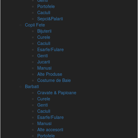
Genti
Portofele
Caciuli
Sepci&Palarii
Copii Fete
Bijuterii
Curele
Caciuli
Esarfe/Fulare
Genti
Jucarii
Manusi
Alte Produse
Costume de Baie
Barbati
Cravate & Papioane
Curele
Genti
Caciuli
Esarfe/Fulare
Manusi
Alte accesorii
Portofele