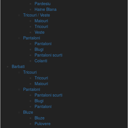
Pardesiu
Haine Blana
Tricouri / Veste
Maiouri
Tricouri
Veste
Pantaloni
Pantaloni
Blugi
Pantaloni scurti
Colanti
Barbati
Tricouri
Tricouri
Maiouri
Pantaloni
Pantaloni scurti
Blugi
Pantaloni
Bluze
Bluze
Pulovere