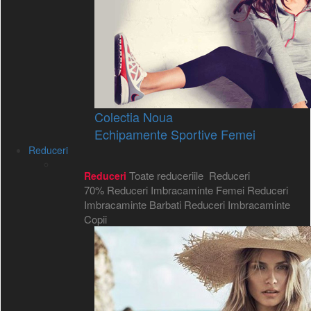
Colectia Noua
Echipamente Sportive Femei
Reduceri
Toate reduceriile
Reduceri
Reduceri
70%
Reduceri Imbracaminte Femei
Reduceri
Imbracaminte Barbati
Reduceri Imbracaminte
Copii