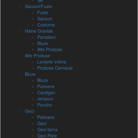
Ski
Sacouri/Fuste
Fuste
Sacouri
Costume
Haine Gravide
Pantaloni
Bluze
Alte Produse
Alte Produse
Lenjerie Intima
Produse Carnaval
Bluze
Bluze
Pulovere
Cardigan
Jerseuri
Poncho
Geci
Paltoane
Geci
Geci Iarna
Geci Piele