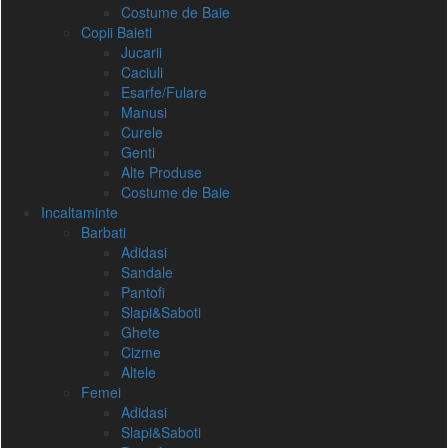
Costume de Baie
Copii Baieti
Jucarii
Caciuli
Esarfe/Fulare
Manusi
Curele
Genti
Alte Produse
Costume de Baie
Incaltaminte
Barbati
Adidasi
Sandale
Pantofi
Slapi&Saboti
Ghete
Cizme
Altele
Femei
Adidasi
Slapi&Saboti