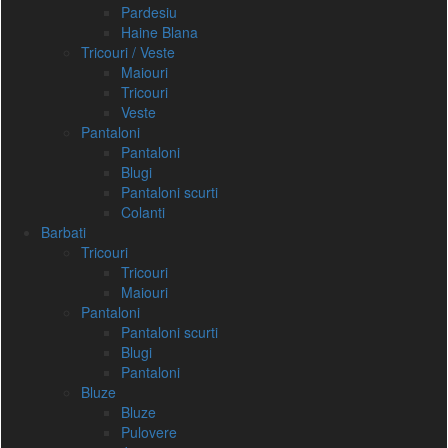
Pardesiu
Haine Blana
Tricouri / Veste
Maiouri
Tricouri
Veste
Pantaloni
Pantaloni
Blugi
Pantaloni scurti
Colanti
Barbati
Tricouri
Tricouri
Maiouri
Pantaloni
Pantaloni scurti
Blugi
Pantaloni
Bluze
Bluze
Pulovere