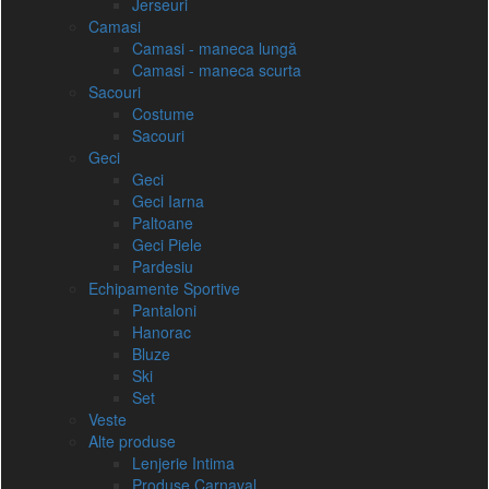
Jerseuri
Camasi
Camasi - maneca lungă
Camasi - maneca scurta
Sacouri
Costume
Sacouri
Geci
Geci
Geci Iarna
Paltoane
Geci Piele
Pardesiu
Echipamente Sportive
Pantaloni
Hanorac
Bluze
Ski
Set
Veste
Alte produse
Lenjerie Intima
Produse Carnaval