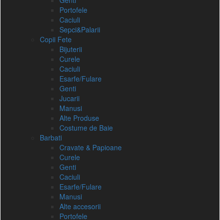
Genti
Portofele
Caciuli
Sepci&Palarii
Copii Fete
Bijuterii
Curele
Caciuli
Esarfe/Fulare
Genti
Jucarii
Manusi
Alte Produse
Costume de Baie
Barbati
Cravate & Papioane
Curele
Genti
Caciuli
Esarfe/Fulare
Manusi
Alte accesorii
Portofele