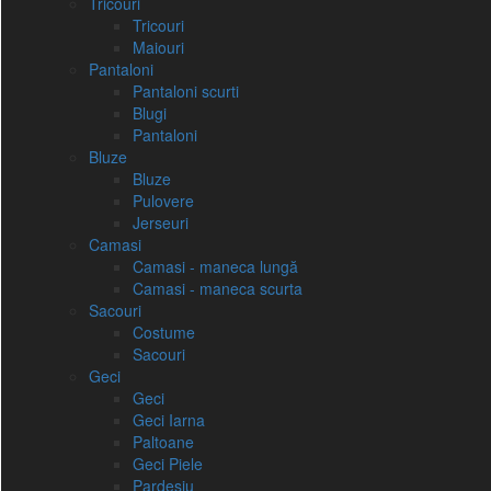
Tricouri
Tricouri
Maiouri
Pantaloni
Pantaloni scurti
Blugi
Pantaloni
Bluze
Bluze
Pulovere
Jerseuri
Camasi
Camasi - maneca lungă
Camasi - maneca scurta
Sacouri
Costume
Sacouri
Geci
Geci
Geci Iarna
Paltoane
Geci Piele
Pardesiu