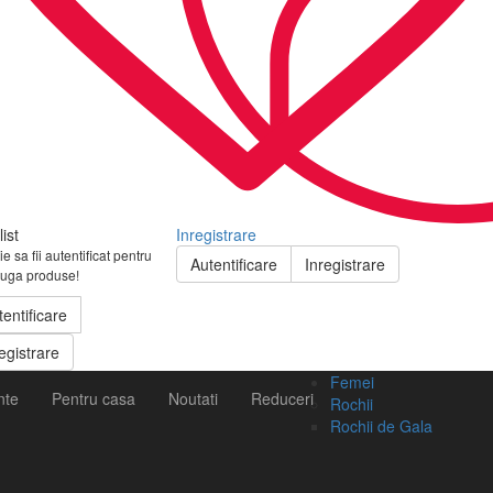
ist
Inregistrare
e sa fii autentificat pentru
Autentificare
Inregistrare
uga produse!
tentificare
egistrare
Femei
nte
Pentru casa
Noutati
Reduceri
Rochii
Rochii de Gala