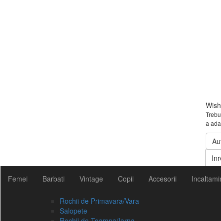
Wishl
Trebui
a ada
Au
Inr
Femei
Barbati
Vintage
Copii
Accesorii
Incaltami
Rochii de Primavara/Vara
Salopete
Rochii de Toamna/Iarna