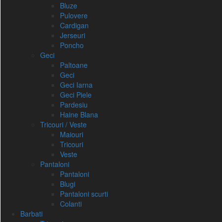
Bluze
Pulovere
Cardigan
Jerseuri
Poncho
Geci
Paltoane
Geci
Geci Iarna
Geci Piele
Pardesiu
Haine Blana
Tricouri / Veste
Maiouri
Tricouri
Veste
Pantaloni
Pantaloni
Blugi
Pantaloni scurti
Colanti
Barbati