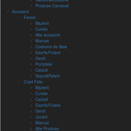
Produse Carnaval
Accesorii
Femei
Bijuterii
Curele
Alte accesorii
Manusi
Costume de Baie
Esarfe/Fulare
Genti
Portofele
Caciuli
Sepci&Palarii
Copii Fete
Bijuterii
Curele
Caciuli
Esarfe/Fulare
Genti
Jucarii
Manusi
Alte Produse