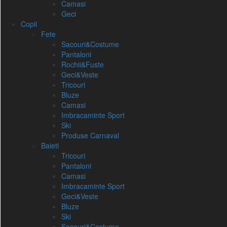
Camasi
Geci
Copii
Fete
Sacouri&Costume
Pantaloni
Rochii&Fuste
Geci&Veste
Tricouri
Bluze
Camasi
Imbracaminte Sport
Ski
Produse Carnaval
Baieti
Tricouri
Pantaloni
Camasi
Imbracaminte Sport
Geci&Veste
Bluze
Ski
Sacouri&Costume