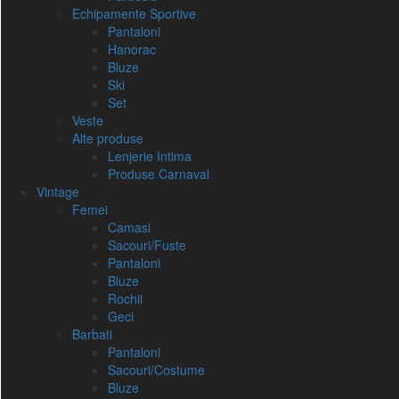
Echipamente Sportive
Pantaloni
Hanorac
Bluze
Ski
Set
Veste
Alte produse
Lenjerie Intima
Produse Carnaval
Vintage
Femei
Camasi
Sacouri/Fuste
Pantaloni
Bluze
Rochii
Geci
Barbati
Pantaloni
Sacouri/Costume
Bluze