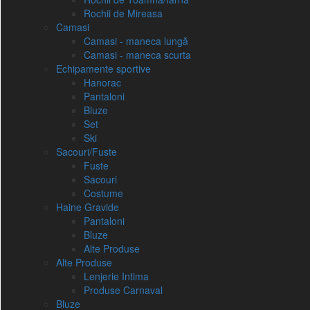
Rochii de Mireasa
Camasi
Camasi - maneca lungă
Camasi - maneca scurta
Echipamente sportive
Hanorac
Pantaloni
Bluze
Set
Ski
Sacouri/Fuste
Fuste
Sacouri
Costume
Haine Gravide
Pantaloni
Bluze
Alte Produse
Alte Produse
Lenjerie Intima
Produse Carnaval
Bluze