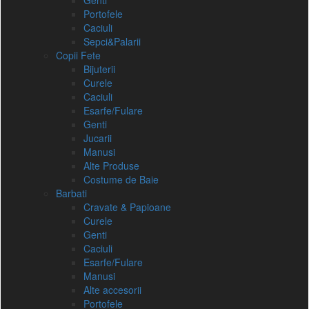
Genti
Portofele
Caciuli
Sepci&Palarii
Copii Fete
Bijuterii
Curele
Caciuli
Esarfe/Fulare
Genti
Jucarii
Manusi
Alte Produse
Costume de Baie
Barbati
Cravate & Papioane
Curele
Genti
Caciuli
Esarfe/Fulare
Manusi
Alte accesorii
Portofele