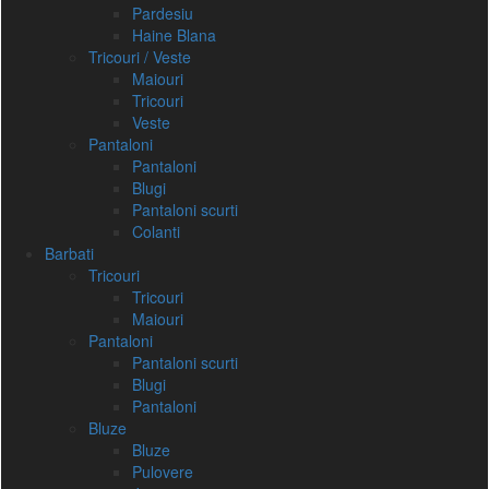
Pardesiu
Haine Blana
Tricouri / Veste
Maiouri
Tricouri
Veste
Pantaloni
Pantaloni
Blugi
Pantaloni scurti
Colanti
Barbati
Tricouri
Tricouri
Maiouri
Pantaloni
Pantaloni scurti
Blugi
Pantaloni
Bluze
Bluze
Pulovere