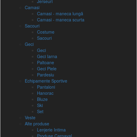
Jerseuri
Camasi
Camasi - maneca lungă
Camasi - maneca scurta
Sacouri
Costume
Sacouri
Geci
Geci
Geci Iarna
Paltoane
Geci Piele
Pardesiu
Echipamente Sportive
Pantaloni
Hanorac
Bluze
Ski
Set
Veste
Alte produse
Lenjerie Intima
Produse Carnaval