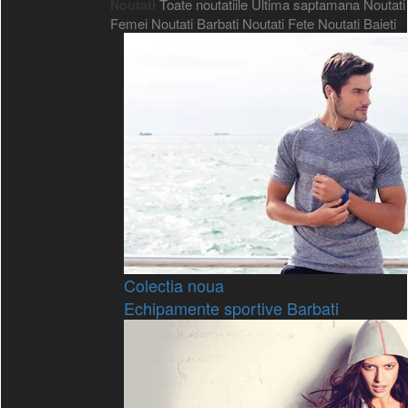
Toate noutatiile
Ultima saptamana
Noutati
Noutati
Femei
Noutati Barbati
Noutati Fete
Noutati Baieti
Colectia noua
Echipamente sportive Barbati