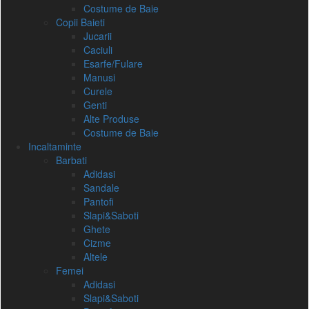
Costume de Baie
Copii Baieti
Jucarii
Caciuli
Esarfe/Fulare
Manusi
Curele
Genti
Alte Produse
Costume de Baie
Incaltaminte
Barbati
Adidasi
Sandale
Pantofi
Slapi&Saboti
Ghete
Cizme
Altele
Femei
Adidasi
Slapi&Saboti