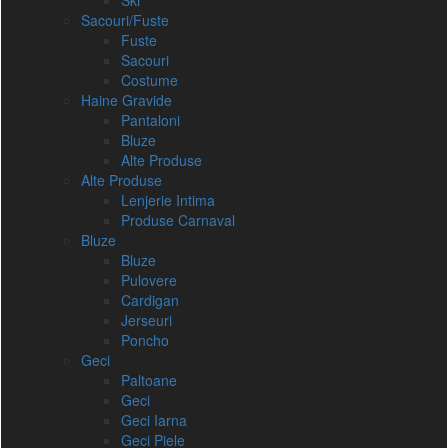
Ski
Sacouri/Fuste
Fuste
Sacouri
Costume
Haine Gravide
Pantaloni
Bluze
Alte Produse
Alte Produse
Lenjerie Intima
Produse Carnaval
Bluze
Bluze
Pulovere
Cardigan
Jerseuri
Poncho
Geci
Paltoane
Geci
Geci Iarna
Geci Piele