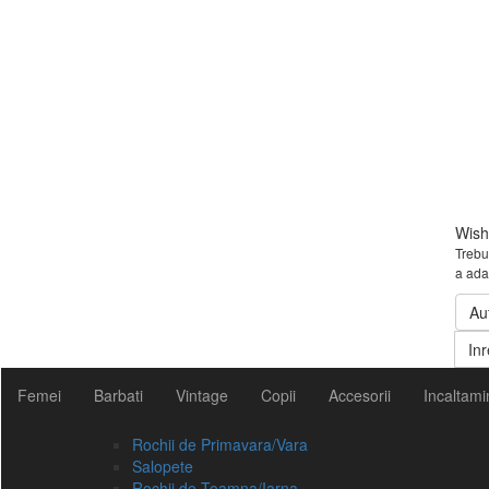
Wishl
Trebui
a ada
Au
Inr
Femei
Barbati
Vintage
Copii
Accesorii
Incaltami
Rochii de Primavara/Vara
Salopete
Rochii de Toamna/Iarna