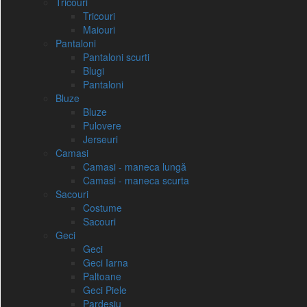
Tricouri
Tricouri
Maiouri
Pantaloni
Pantaloni scurti
Blugi
Pantaloni
Bluze
Bluze
Pulovere
Jerseuri
Camasi
Camasi - maneca lungă
Camasi - maneca scurta
Sacouri
Costume
Sacouri
Geci
Geci
Geci Iarna
Paltoane
Geci Piele
Pardesiu