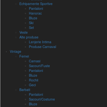
Echipamente Sportive
Pantaloni
Hanorac
Bluze
Ski
Set
Veste
Alte produse
Lenjerie Intima
Produse Carnaval
Vintage
Femei
Camasi
Sacouri/Fuste
Pantaloni
Bluze
Rochii
Geci
Barbati
Pantaloni
Sacouri/Costume
Bluze