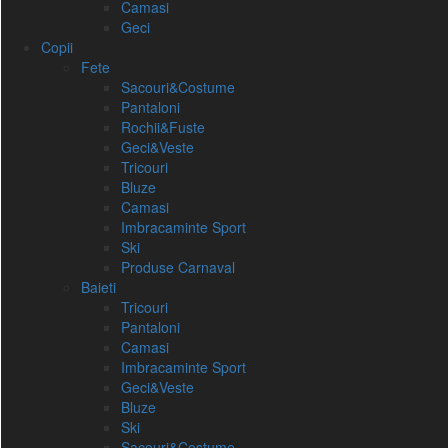
Camasi
Geci
Copii
Fete
Sacouri&Costume
Pantaloni
Rochii&Fuste
Geci&Veste
Tricouri
Bluze
Camasi
Imbracaminte Sport
Ski
Produse Carnaval
Baieti
Tricouri
Pantaloni
Camasi
Imbracaminte Sport
Geci&Veste
Bluze
Ski
Sacouri&Costume