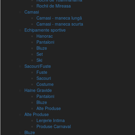
Rochii de Mireasa
Camasi
Camasi - maneca lungă
Camasi - maneca scurta
Echipamente sportive
Hanorac
Pantaloni
Bluze
Set
Ski
Sacouri/Fuste
Fuste
Sacouri
Costume
Haine Gravide
Pantaloni
Bluze
Alte Produse
Alte Produse
Lenjerie Intima
Produse Carnaval
Bluze