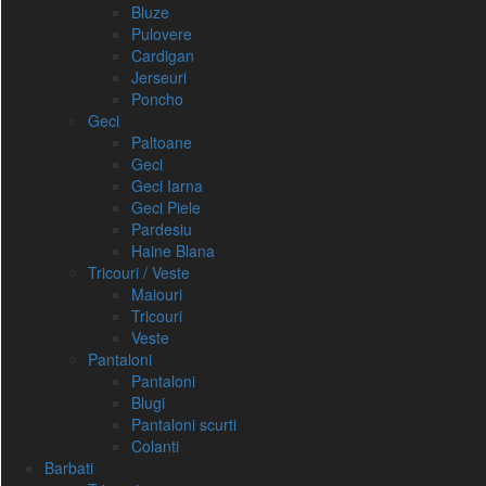
Bluze
Pulovere
Cardigan
Jerseuri
Poncho
Geci
Paltoane
Geci
Geci Iarna
Geci Piele
Pardesiu
Haine Blana
Tricouri / Veste
Maiouri
Tricouri
Veste
Pantaloni
Pantaloni
Blugi
Pantaloni scurti
Colanti
Barbati