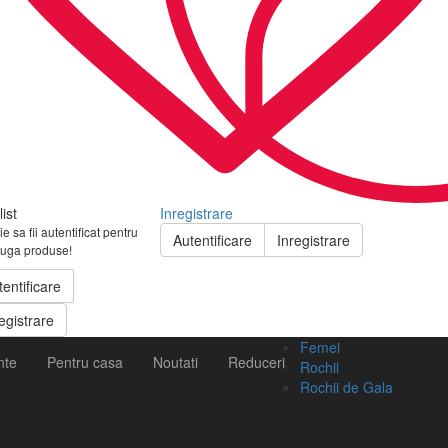
ist
Inregistrare
e sa fii autentificat pentru
Autentificare
Inregistrare
uga produse!
tentificare
egistrare
Femei
nte
Pentru casa
Noutati
Reduceri
Rochii
Rochii de Gala