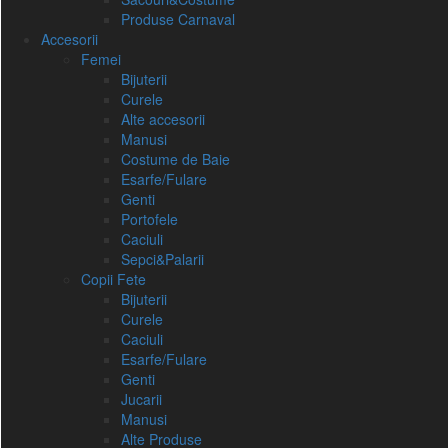
Produse Carnaval
Accesorii
Femei
Bijuterii
Curele
Alte accesorii
Manusi
Costume de Baie
Esarfe/Fulare
Genti
Portofele
Caciuli
Sepci&Palarii
Copii Fete
Bijuterii
Curele
Caciuli
Esarfe/Fulare
Genti
Jucarii
Manusi
Alte Produse