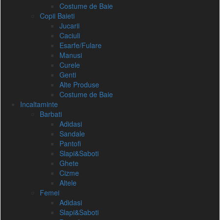
Costume de Baie
Copii Baieti
Jucarii
Caciuli
Esarfe/Fulare
Manusi
Curele
Genti
Alte Produse
Costume de Baie
Incaltaminte
Barbati
Adidasi
Sandale
Pantofi
Slapi&Saboti
Ghete
Cizme
Altele
Femei
Adidasi
Slapi&Saboti