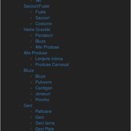
Ski
Sacouri/Fuste
Fuste
Sacouri
Costume
Haine Gravide
Pantaloni
Bluze
Alte Produse
Alte Produse
Lenjerie Intima
Produse Carnaval
Bluze
Bluze
Pulovere
Cardigan
Jerseuri
Poncho
Geci
Paltoane
Geci
Geci Iarna
Geci Piele