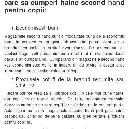
care sa cumperi haine second hand
pentru copii:
Economisesti bani
Magazinele second hand sunt o modalitate buna de a economisi
bani. In acestea puteti gasi imbracaminte pentru copii de la
branduri renumite la preturi avantajoase. De asemenea, cu
acelasi buget veti putea cumpara mult mai multe haine decat
daca le-ati cumpara noi. Cumparand din magazinele second hand
veti economisi sute de lei in fiecare an cu privire la costurile cu
imbracamintea si incaltamintea unui copil.
Produsele pot fi de la branuri renumite sau
chiar noi
Fiecare parinte vrea sa-si imbrace copiii in cele mai bune haine,
dar copiii cresc foarte repede. De fapt, majoritatea parintilor
sfarsesc cu haine pe care copiii lor niciodata nu le mai pot purta.
Asta inseamna ca in magazinele second hand poti gasi haine
second sau chiar noi de buna calitate, cu greu purtate si folosite
pentru copii tai.