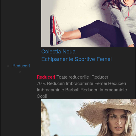
Colectia Noua
Echipamente Sportive Femei
Reduceri
Toate reduceriile
Reduceri
Reduceri
70%
Reduceri Imbracaminte Femei
Reduceri
Imbracaminte Barbati
Reduceri Imbracaminte
Copii