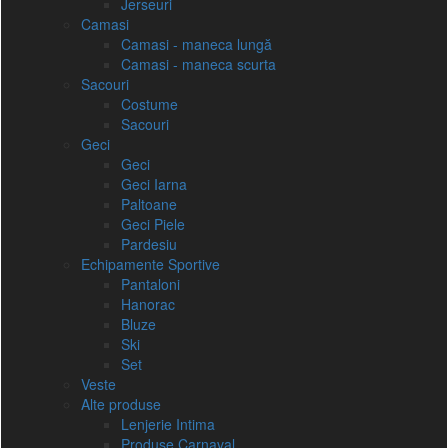
Jerseuri
Camasi
Camasi - maneca lungă
Camasi - maneca scurta
Sacouri
Costume
Sacouri
Geci
Geci
Geci Iarna
Paltoane
Geci Piele
Pardesiu
Echipamente Sportive
Pantaloni
Hanorac
Bluze
Ski
Set
Veste
Alte produse
Lenjerie Intima
Produse Carnaval