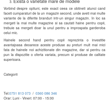
Exista o varietate mare de modele
Vorbind despre optiuni, este exact ceea ce obtineti atunci cand
faceti cumparaturi de la un magazin second, unde aveti mai multe
variante de la diferite branduri intr-un singur magazin. In loc sa
mergeti la mai multe magazine si sa cautati haine pentru copii,
trebuie sa mergeti doar la unul pentru a improspata garderoba
celui mic.
Hainele second hand pentru copii reprezinta o investitie
avantajoasa deoarece aceste produse au preturi mult mai mici
fata de hainele noi achizitionate din magazine, dar si pentru ca
pun la dispozitie o oferta variata, precum si produse de calitate
superioara.
Categorii
Tel:
0751 813 073
/
0360 086 346
Orar: Luni - Vineri: 07:00 - 15:00