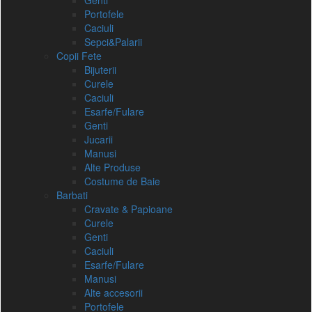
Genti
Portofele
Caciuli
Sepci&Palarii
Copii Fete
Bijuterii
Curele
Caciuli
Esarfe/Fulare
Genti
Jucarii
Manusi
Alte Produse
Costume de Baie
Barbati
Cravate & Papioane
Curele
Genti
Caciuli
Esarfe/Fulare
Manusi
Alte accesorii
Portofele