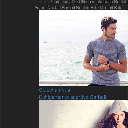
Toate noutatiile
Ultima saptamana
Noutati
Noutati
Femei
Noutati Barbati
Noutati Fete
Noutati Baieti
Colectia noua
Echipamente sportive Barbati