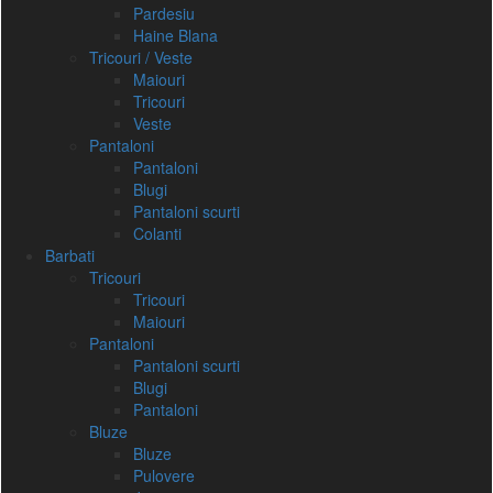
Pardesiu
Haine Blana
Tricouri / Veste
Maiouri
Tricouri
Veste
Pantaloni
Pantaloni
Blugi
Pantaloni scurti
Colanti
Barbati
Tricouri
Tricouri
Maiouri
Pantaloni
Pantaloni scurti
Blugi
Pantaloni
Bluze
Bluze
Pulovere