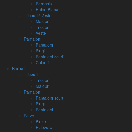
Pardesiu
Haine Blana
Tricouri / Veste
Maiouri
Tricouri
Veste
Pantaloni
Pantaloni
Blugi
Pantaloni scurti
Colanti
Barbati
Tricouri
Tricouri
Maiouri
Pantaloni
Pantaloni scurti
Blugi
Pantaloni
Bluze
Bluze
Pulovere