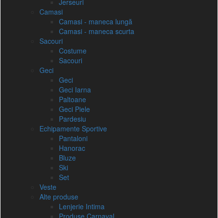
Jerseuri
Camasi
Camasi - maneca lungă
Camasi - maneca scurta
Sacouri
Costume
Sacouri
Geci
Geci
Geci Iarna
Paltoane
Geci Piele
Pardesiu
Echipamente Sportive
Pantaloni
Hanorac
Bluze
Ski
Set
Veste
Alte produse
Lenjerie Intima
Produse Carnaval