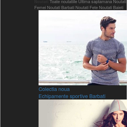
Toate noutatiile
Ultima saptamana
Noutati
Noutati
Femei
Noutati Barbati
Noutati Fete
Noutati Baieti
Colectia noua
Echipamente sportive Barbati