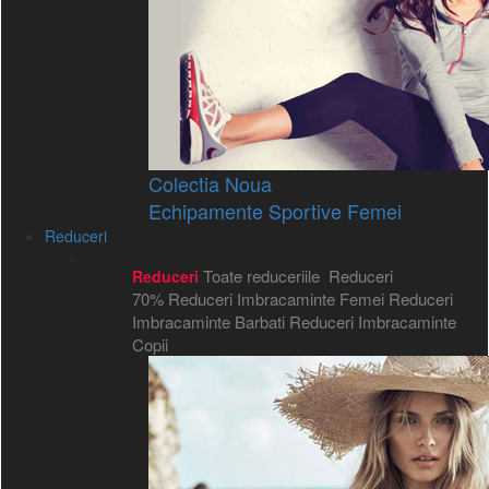
Colectia Noua
Echipamente Sportive Femei
Reduceri
Toate reduceriile
Reduceri
Reduceri
70%
Reduceri Imbracaminte Femei
Reduceri
Imbracaminte Barbati
Reduceri Imbracaminte
Copii