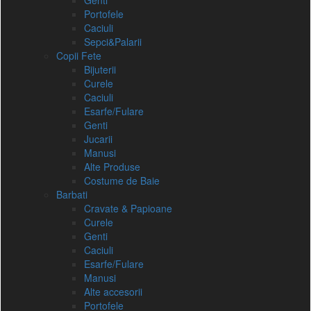
Genti
Portofele
Caciuli
Sepci&Palarii
Copii Fete
Bijuterii
Curele
Caciuli
Esarfe/Fulare
Genti
Jucarii
Manusi
Alte Produse
Costume de Baie
Barbati
Cravate & Papioane
Curele
Genti
Caciuli
Esarfe/Fulare
Manusi
Alte accesorii
Portofele