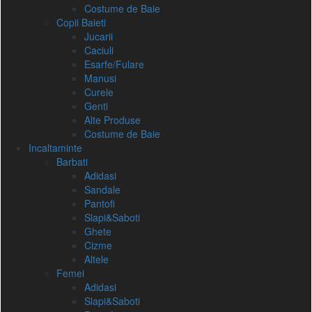
Costume de Baie
Copii Baieti
Jucarii
Caciuli
Esarfe/Fulare
Manusi
Curele
Genti
Alte Produse
Costume de Baie
Incaltaminte
Barbati
Adidasi
Sandale
Pantofi
Slapi&Saboti
Ghete
Cizme
Altele
Femei
Adidasi
Slapi&Saboti