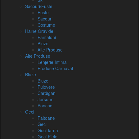
Ski
Sacouri/Fuste
Fuste
Sacouri
Costume
Haine Gravide
Pantaloni
Bluze
Alte Produse
Alte Produse
Lenjerie Intima
Produse Carnaval
Bluze
Bluze
Pulovere
Cardigan
Jerseuri
Poncho
Geci
Paltoane
Geci
Geci Iarna
Geci Piele