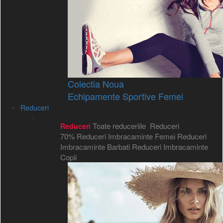
Colectia Noua
Echipamente Sportive Femei
Reduceri
Toate reduceriile
Reduceri
Reduceri
70%
Reduceri Imbracaminte Femei
Reduceri
Imbracaminte Barbati
Reduceri Imbracaminte
Copii