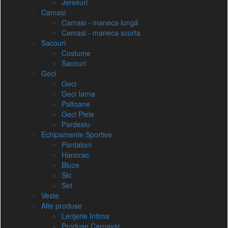
Jerseuri
Camasi
Camasi - maneca lungă
Camasi - maneca scurta
Sacouri
Costume
Sacouri
Geci
Geci
Geci Iarna
Paltoane
Geci Piele
Pardesiu
Echipamente Sportive
Pantaloni
Hanorac
Bluze
Ski
Set
Veste
Alte produse
Lenjerie Intima
Produse Carnaval