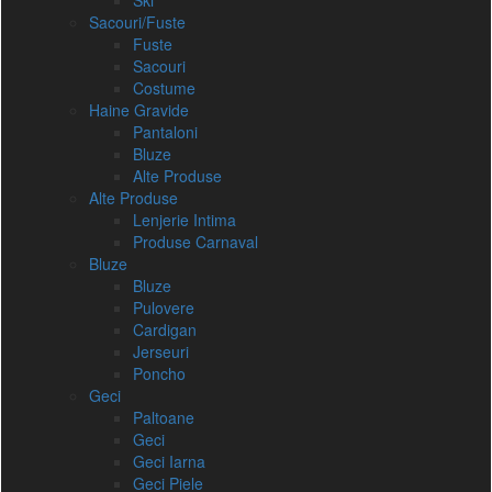
Ski
Sacouri/Fuste
Fuste
Sacouri
Costume
Haine Gravide
Pantaloni
Bluze
Alte Produse
Alte Produse
Lenjerie Intima
Produse Carnaval
Bluze
Bluze
Pulovere
Cardigan
Jerseuri
Poncho
Geci
Paltoane
Geci
Geci Iarna
Geci Piele