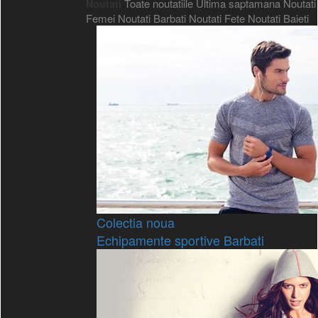
Toate noutatiile
Ultima saptamana
Noutati
Noutati
Femei
Noutati Barbati
Noutati Fete
Noutati Baieti
Colectia noua
Echipamente sportive Barbati