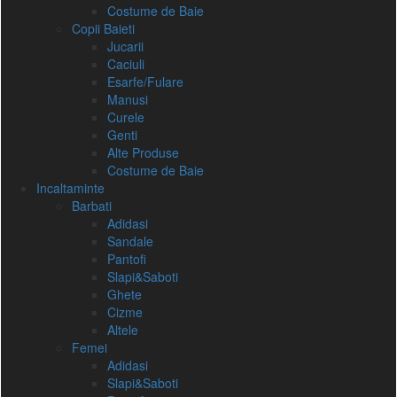
Costume de Baie
Copii Baieti
Jucarii
Caciuli
Esarfe/Fulare
Manusi
Curele
Genti
Alte Produse
Costume de Baie
Incaltaminte
Barbati
Adidasi
Sandale
Pantofi
Slapi&Saboti
Ghete
Cizme
Altele
Femei
Adidasi
Slapi&Saboti