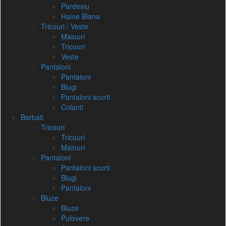
Pardesiu
Haine Blana
Tricouri / Veste
Maiouri
Tricouri
Veste
Pantaloni
Pantaloni
Blugi
Pantaloni scurti
Colanti
Barbati
Tricouri
Tricouri
Maiouri
Pantaloni
Pantaloni scurti
Blugi
Pantaloni
Bluze
Bluze
Pulovere