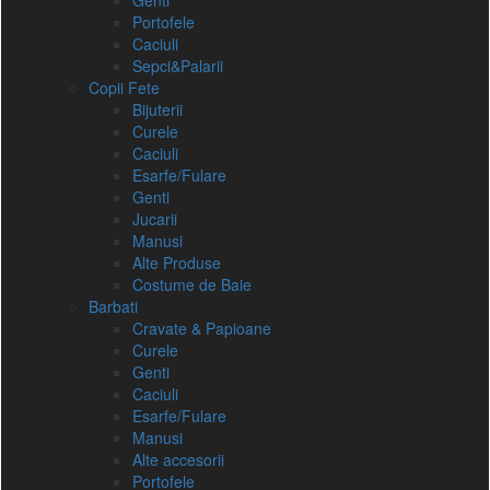
Genti
Portofele
Caciuli
Sepci&Palarii
Copii Fete
Bijuterii
Curele
Caciuli
Esarfe/Fulare
Genti
Jucarii
Manusi
Alte Produse
Costume de Baie
Barbati
Cravate & Papioane
Curele
Genti
Caciuli
Esarfe/Fulare
Manusi
Alte accesorii
Portofele