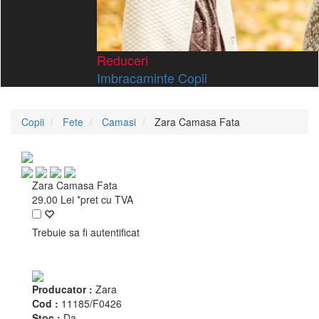
Reduceri
Imbracaminte Copii
Copii
Fete
Camasi
Zara Camasa Fata
Zara Camasa Fata
29.00
Lei
*pret cu TVA
Trebuie sa fi autentificat
Producator :
Zara
Cod :
11185/F0426
Stoc :
Da