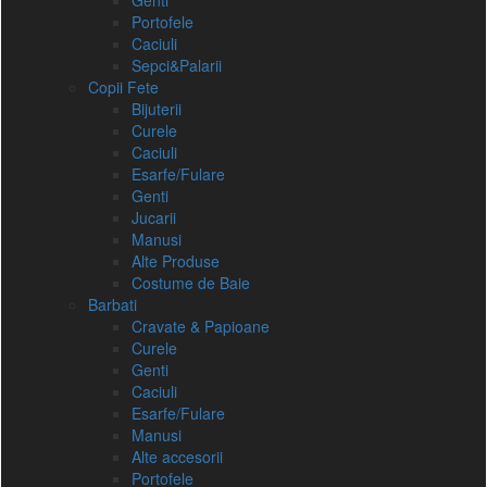
Genti
Portofele
Caciuli
Sepci&Palarii
Copii Fete
Bijuterii
Curele
Caciuli
Esarfe/Fulare
Genti
Jucarii
Manusi
Alte Produse
Costume de Baie
Barbati
Cravate & Papioane
Curele
Genti
Caciuli
Esarfe/Fulare
Manusi
Alte accesorii
Portofele