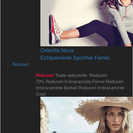
Colectia Noua
Echipamente Sportive Femei
Reduceri
Toate reduceriile
Reduceri
Reduceri
70%
Reduceri Imbracaminte Femei
Reduceri
Imbracaminte Barbati
Reduceri Imbracaminte
Copii