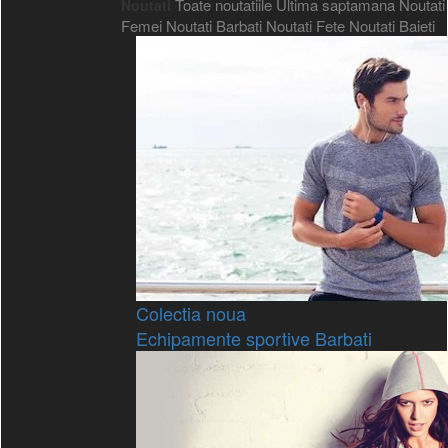
Toate noutatiile
Ultima saptamana
Noutati
Noutati
Femei
Noutati Barbati
Noutati Fete
Noutati Baieti
Colectia noua
Echipamente sportive Barbati