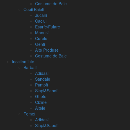
Costume de Baie
Copii Baieti
Jucarii
Caciuli
Esarfe/Fulare
Manusi
Curele
Genti
Alte Produse
Costume de Baie
Incaltaminte
Barbati
Adidasi
Sandale
Pantofi
Slapi&Saboti
Ghete
Cizme
Altele
Femei
Adidasi
Slapi&Saboti