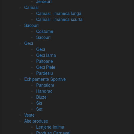
Jerseuri
Camasi
Camasi - maneca lungă
Camasi - maneca scurta
Sacouri
Costume
Sacouri
Geci
Geci
Geci Iarna
Paltoane
Geci Piele
Pardesiu
Echipamente Sportive
Pantaloni
Hanorac
Bluze
Ski
Set
Veste
Alte produse
Lenjerie Intima
Produse Carnaval