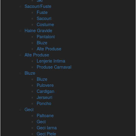
Ski
Sacouri/Fuste
Fuste
Sacouri
Costume
Haine Gravide
Pantaloni
Bluze
Alte Produse
Alte Produse
Lenjerie Intima
Produse Carnaval
Bluze
Bluze
Pulovere
Cardigan
Jerseuri
Poncho
Geci
Paltoane
Geci
Geci Iarna
Geci Piele