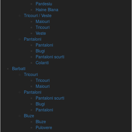
Pardesiu
Haine Blana
Tricouri / Veste
Maiouri
Tricouri
Veste
Pantaloni
Pantaloni
Blugi
Pantaloni scurti
Colanti
Barbati
Tricouri
Tricouri
Maiouri
Pantaloni
Pantaloni scurti
Blugi
Pantaloni
Bluze
Bluze
Pulovere