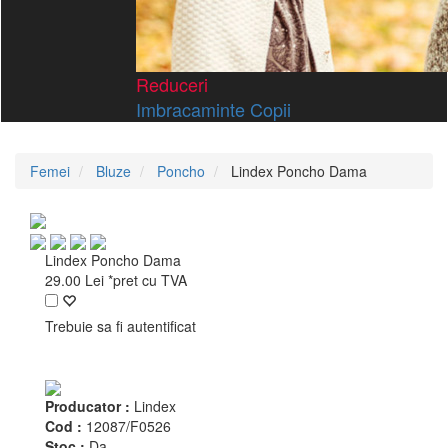
Reduceri
Imbracaminte Copii
Femei
Bluze
Poncho
Lindex Poncho Dama
Lindex Poncho Dama
29.00
Lei
*pret cu TVA
Trebuie sa fi autentificat
Producator :
Lindex
Cod :
12087/F0526
Stoc :
Da