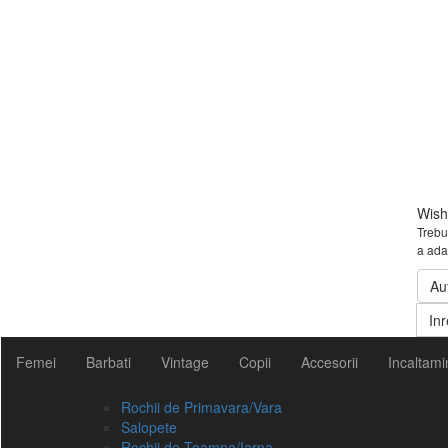
Wishl
Trebui
a ada
Au
Inr
Femei
Barbati
Vintage
Copii
Accesorii
Incaltami
Rochii de Primavara/Vara
Salopete
Rochii de Toamna/Iarna