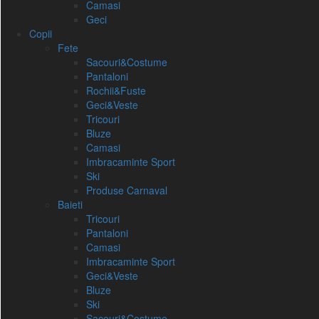
Camasi
Geci
Copii
Fete
Sacouri&Costume
Pantaloni
Rochii&Fuste
Geci&Veste
Tricouri
Bluze
Camasi
Imbracaminte Sport
Ski
Produse Carnaval
Baieti
Tricouri
Pantaloni
Camasi
Imbracaminte Sport
Geci&Veste
Bluze
Ski
Sacouri&Costume