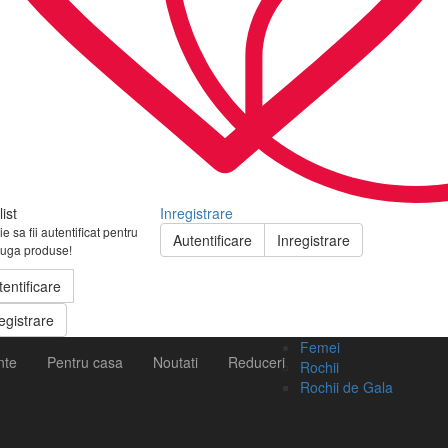
ist
Inregistrare
e sa fii autentificat pentru
Autentificare
Inregistrare
uga produse!
tentificare
egistrare
Femei
nte
Pentru casa
Noutati
Reduceri
Rochii
Rochii de Gala