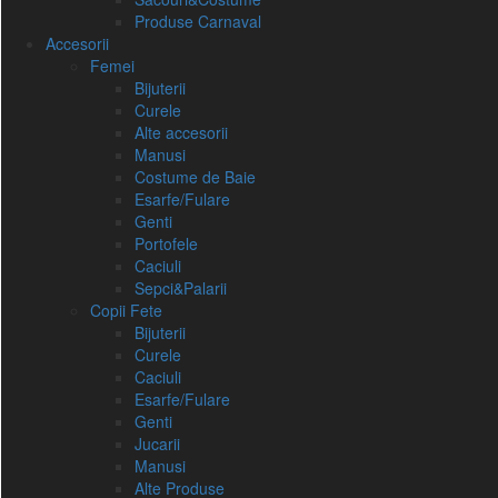
Produse Carnaval
Accesorii
Femei
Bijuterii
Curele
Alte accesorii
Manusi
Costume de Baie
Esarfe/Fulare
Genti
Portofele
Caciuli
Sepci&Palarii
Copii Fete
Bijuterii
Curele
Caciuli
Esarfe/Fulare
Genti
Jucarii
Manusi
Alte Produse