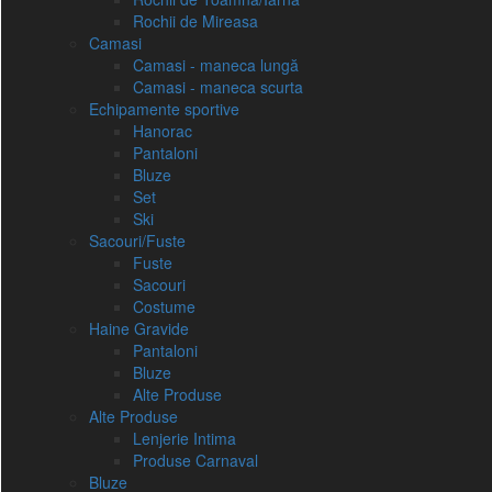
Rochii de Mireasa
Camasi
Camasi - maneca lungă
Camasi - maneca scurta
Echipamente sportive
Hanorac
Pantaloni
Bluze
Set
Ski
Sacouri/Fuste
Fuste
Sacouri
Costume
Haine Gravide
Pantaloni
Bluze
Alte Produse
Alte Produse
Lenjerie Intima
Produse Carnaval
Bluze