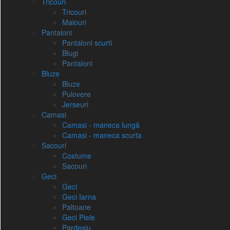
Tricouri
Tricouri
Maiouri
Pantaloni
Pantaloni scurti
Blugi
Pantaloni
Bluze
Bluze
Pulovere
Jerseuri
Camasi
Camasi - maneca lungă
Camasi - maneca scurta
Sacouri
Costume
Sacouri
Geci
Geci
Geci Iarna
Paltoane
Geci Piele
Pardesiu