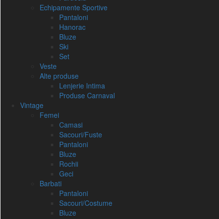
Echipamente Sportive
Pantaloni
Hanorac
Bluze
Ski
Set
Veste
Alte produse
Lenjerie Intima
Produse Carnaval
Vintage
Femei
Camasi
Sacouri/Fuste
Pantaloni
Bluze
Rochii
Geci
Barbati
Pantaloni
Sacouri/Costume
Bluze