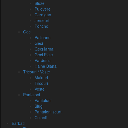
Bluze
Pulovere
Cardigan
Jerseuri
Poncho
Geci
Paltoane
Geci
Geci Iarna
Geci Piele
Pardesiu
Haine Blana
Tricouri / Veste
Maiouri
Tricouri
Veste
Pantaloni
Pantaloni
Blugi
Pantaloni scurti
Colanti
Barbati