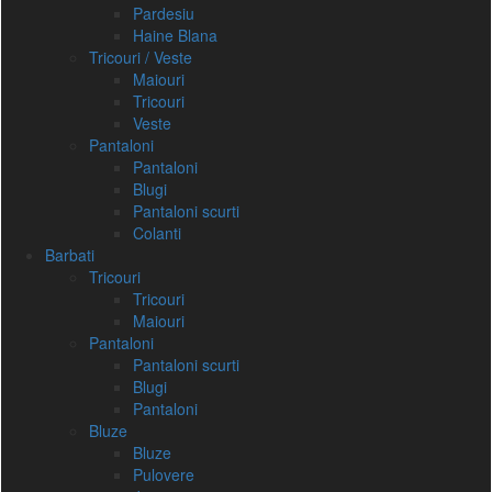
Pardesiu
Haine Blana
Tricouri / Veste
Maiouri
Tricouri
Veste
Pantaloni
Pantaloni
Blugi
Pantaloni scurti
Colanti
Barbati
Tricouri
Tricouri
Maiouri
Pantaloni
Pantaloni scurti
Blugi
Pantaloni
Bluze
Bluze
Pulovere