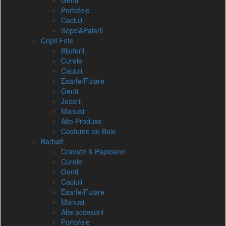
Genti
Portofele
Caciuli
Sepci&Palarii
Copii Fete
Bijuterii
Curele
Caciuli
Esarfe/Fulare
Genti
Jucarii
Manusi
Alte Produse
Costume de Baie
Barbati
Cravate & Papioane
Curele
Genti
Caciuli
Esarfe/Fulare
Manusi
Alte accesorii
Portofele