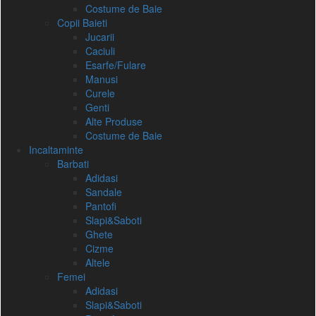
Costume de Baie
Copii Baieti
Jucarii
Caciuli
Esarfe/Fulare
Manusi
Curele
Genti
Alte Produse
Costume de Baie
Incaltaminte
Barbati
Adidasi
Sandale
Pantofi
Slapi&Saboti
Ghete
Cizme
Altele
Femei
Adidasi
Slapi&Saboti