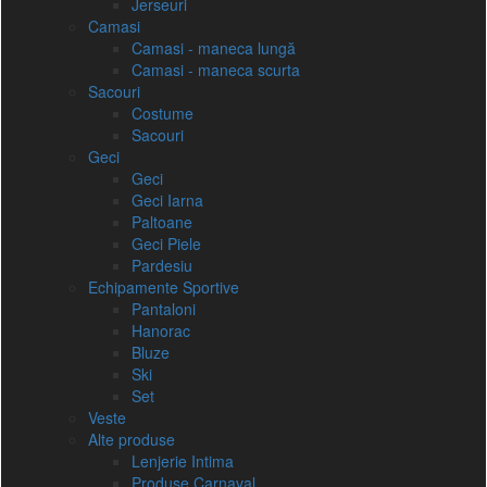
Jerseuri
Camasi
Camasi - maneca lungă
Camasi - maneca scurta
Sacouri
Costume
Sacouri
Geci
Geci
Geci Iarna
Paltoane
Geci Piele
Pardesiu
Echipamente Sportive
Pantaloni
Hanorac
Bluze
Ski
Set
Veste
Alte produse
Lenjerie Intima
Produse Carnaval