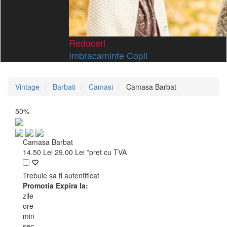
Reduceri
Imbracaminte Copii
Vintage
Barbati
Camasi
Camasa Barbat
50%
Camasa Barbat
14.50
Lei
29.00
Lei
*pret cu TVA
Trebuie sa fi autentificat
Promotia Expira la:
zile
ore
min
sec