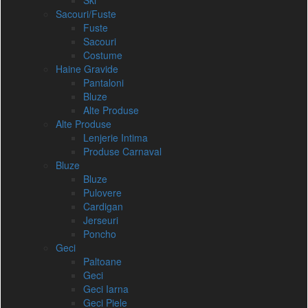
Ski
Sacouri/Fuste
Fuste
Sacouri
Costume
Haine Gravide
Pantaloni
Bluze
Alte Produse
Alte Produse
Lenjerie Intima
Produse Carnaval
Bluze
Bluze
Pulovere
Cardigan
Jerseuri
Poncho
Geci
Paltoane
Geci
Geci Iarna
Geci Piele