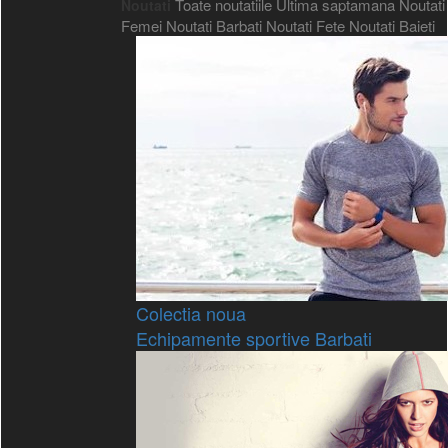
Toate noutatiile
Ultima saptamana
Noutati
Noutati
Femei
Noutati Barbati
Noutati Fete
Noutati Baieti
Colectia noua
Echipamente sportive Barbati