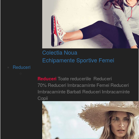
Colectia Noua
Echipamente Sportive Femei
Reduceri
Toate reduceriile
Reduceri
Reduceri
70%
Reduceri Imbracaminte Femei
Reduceri
Imbracaminte Barbati
Reduceri Imbracaminte
Copii