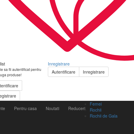
ist
Inregistrare
e sa fii autentificat pentru
Autentificare
Inregistrare
uga produse!
tentificare
egistrare
Femei
nte
Pentru casa
Noutati
Reduceri
Rochii
Rochii de Gala