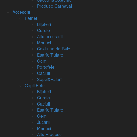
Produse Carnaval
Accesorii
Femei
Bijuterii
Curele
Alte accesorii
Manusi
Costume de Baie
Esarfe/Fulare
Genti
Portofele
Caciuli
Sepci&Palarii
Copii Fete
Bijuterii
Curele
Caciuli
Esarfe/Fulare
Genti
Jucarii
Manusi
Alte Produse