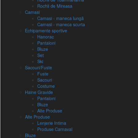
Rochii de Mireasa
Camasi
Camasi - maneca lungă
Camasi - maneca scurta
Echipamente sportive
Hanorac
Pantaloni
Bluze
Set
Ski
Sacouri/Fuste
Fuste
Sacouri
Costume
Haine Gravide
Pantaloni
Bluze
Alte Produse
Alte Produse
Lenjerie Intima
Produse Carnaval
Bluze