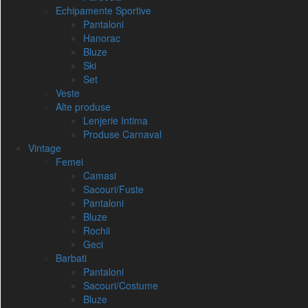
Echipamente Sportive
Pantaloni
Hanorac
Bluze
Ski
Set
Veste
Alte produse
Lenjerie Intima
Produse Carnaval
Vintage
Femei
Camasi
Sacouri/Fuste
Pantaloni
Bluze
Rochii
Geci
Barbati
Pantaloni
Sacouri/Costume
Bluze