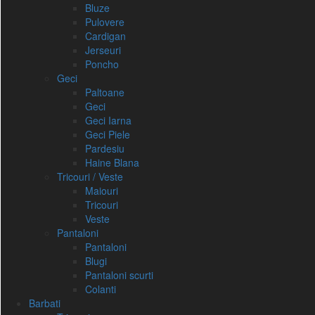
Bluze
Pulovere
Cardigan
Jerseuri
Poncho
Geci
Paltoane
Geci
Geci Iarna
Geci Piele
Pardesiu
Haine Blana
Tricouri / Veste
Maiouri
Tricouri
Veste
Pantaloni
Pantaloni
Blugi
Pantaloni scurti
Colanti
Barbati