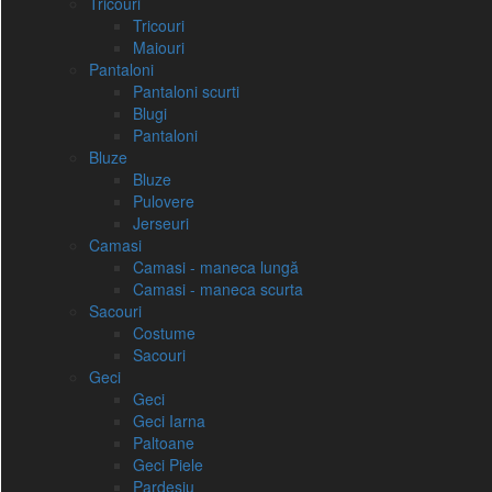
Tricouri
Tricouri
Maiouri
Pantaloni
Pantaloni scurti
Blugi
Pantaloni
Bluze
Bluze
Pulovere
Jerseuri
Camasi
Camasi - maneca lungă
Camasi - maneca scurta
Sacouri
Costume
Sacouri
Geci
Geci
Geci Iarna
Paltoane
Geci Piele
Pardesiu