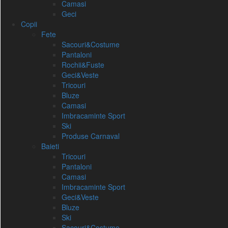
Camasi
Geci
Copii
Fete
Sacouri&Costume
Pantaloni
Rochii&Fuste
Geci&Veste
Tricouri
Bluze
Camasi
Imbracaminte Sport
Ski
Produse Carnaval
Baieti
Tricouri
Pantaloni
Camasi
Imbracaminte Sport
Geci&Veste
Bluze
Ski
Sacouri&Costume