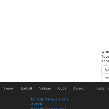
Wishl
Trebui
a ada
Au
Inr
Femei
Barbati
Vintage
Copii
Accesorii
Incaltami
Rochii de Primavara/Vara
Salopete
Rochii de Toamna/Iarna