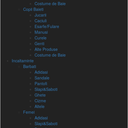
Costume de Baie
Copii Baieti
Jucarii
Caciuli
Esarfe/Fulare
Manusi
Curele
Genti
Alte Produse
Costume de Baie
Incaltaminte
Barbati
Adidasi
Sandale
Pantofi
Slapi&Saboti
Ghete
Cizme
Altele
Femei
Adidasi
Slapi&Saboti