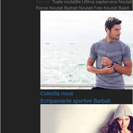
Toate noutatiile
Ultima saptamana
Noutati
Noutati
Femei
Noutati Barbati
Noutati Fete
Noutati Baieti
Colectia noua
Echipamente sportive Barbati