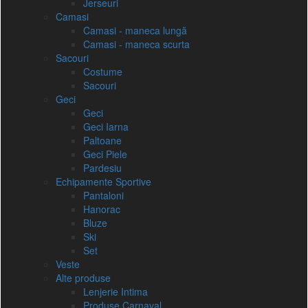
Jerseuri
Camasi
Camasi - maneca lungă
Camasi - maneca scurta
Sacouri
Costume
Sacouri
Geci
Geci
Geci Iarna
Paltoane
Geci Piele
Pardesiu
Echipamente Sportive
Pantaloni
Hanorac
Bluze
Ski
Set
Veste
Alte produse
Lenjerie Intima
Produse Carnaval