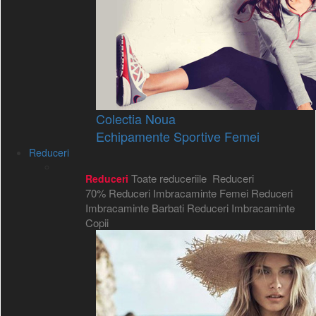
Colectia Noua
Echipamente Sportive Femei
Reduceri
Toate reduceriile
Reduceri
Reduceri
70%
Reduceri Imbracaminte Femei
Reduceri
Imbracaminte Barbati
Reduceri Imbracaminte
Copii