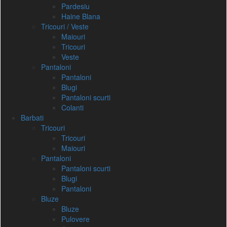
Pardesiu
Haine Blana
Tricouri / Veste
Maiouri
Tricouri
Veste
Pantaloni
Pantaloni
Blugi
Pantaloni scurti
Colanti
Barbati
Tricouri
Tricouri
Maiouri
Pantaloni
Pantaloni scurti
Blugi
Pantaloni
Bluze
Bluze
Pulovere