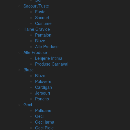
Ski
Sacouri/Fuste
Fuste
Sacouri
Costume
Haine Gravide
Pantaloni
Bluze
Alte Produse
Alte Produse
Lenjerie Intima
Produse Carnaval
Bluze
Bluze
Pulovere
Cardigan
Jerseuri
Poncho
Geci
Paltoane
Geci
Geci Iarna
Geci Piele