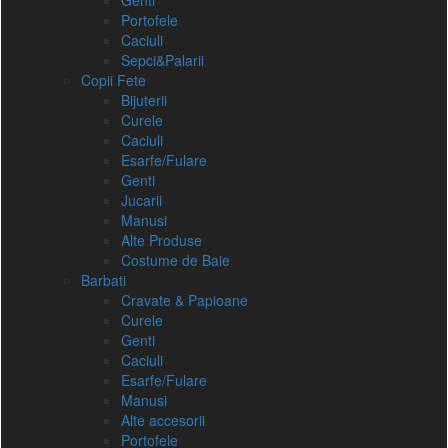
Genti
Portofele
Caciuli
Sepci&Palarii
Copii Fete
Bijuterii
Curele
Caciuli
Esarfe/Fulare
Genti
Jucarii
Manusi
Alte Produse
Costume de Baie
Barbati
Cravate & Papioane
Curele
Genti
Caciuli
Esarfe/Fulare
Manusi
Alte accesorii
Portofele