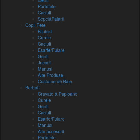
Genti
Portofele
Caciuli
Sepci&Palarii
Copii Fete
Bijuterii
Curele
Caciuli
Esarfe/Fulare
Genti
Jucarii
Manusi
Alte Produse
Costume de Baie
Barbati
Cravate & Papioane
Curele
Genti
Caciuli
Esarfe/Fulare
Manusi
Alte accesorii
Portofele