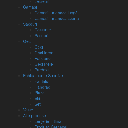
Jerseuri
Camasi
Camasi - maneca lungă
Camasi - maneca scurta
Sacouri
Costume
Sacouri
Geci
Geci
Geci Iarna
Paltoane
Geci Piele
Pardesiu
Echipamente Sportive
Pantaloni
Hanorac
Bluze
Ski
Set
Veste
Alte produse
Lenjerie Intima
Produse Carnaval