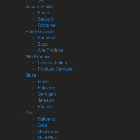
Ski
Sacouri/Fuste
Fuste
Sacouri
Costume
Haine Gravide
Pantaloni
Bluze
Alte Produse
Alte Produse
Lenjerie Intima
Produse Carnaval
Bluze
Bluze
Pulovere
Cardigan
Jerseuri
Poncho
Geci
Paltoane
Geci
Geci Iarna
Geci Piele