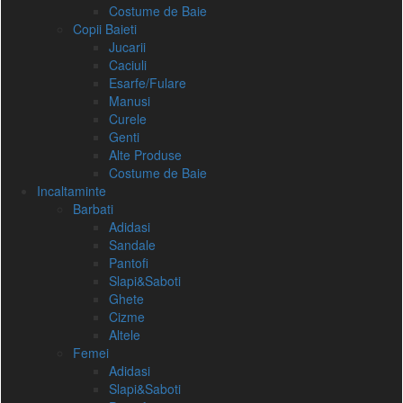
Costume de Baie
Copii Baieti
Jucarii
Caciuli
Esarfe/Fulare
Manusi
Curele
Genti
Alte Produse
Costume de Baie
Incaltaminte
Barbati
Adidasi
Sandale
Pantofi
Slapi&Saboti
Ghete
Cizme
Altele
Femei
Adidasi
Slapi&Saboti