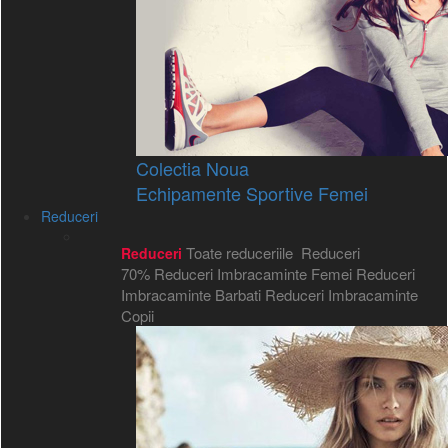
Colectia Noua
Echipamente Sportive Femei
Reduceri
Toate reduceriile
Reduceri
Reduceri
70%
Reduceri Imbracaminte Femei
Reduceri
Imbracaminte Barbati
Reduceri Imbracaminte
Copii