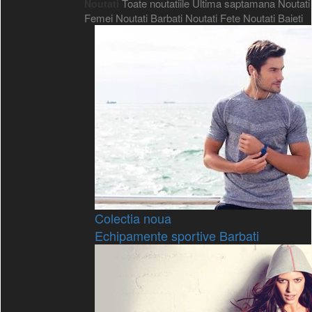
Toate noutatiile
Ultima saptamana
Noutati
Noutati
Femei
Noutati Barbati
Noutati Fete
Noutati Baieti
Colectia noua
Echipamente sportive Barbati