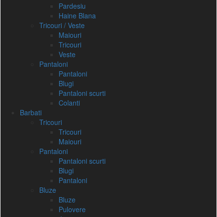
Pardesiu
Haine Blana
Tricouri / Veste
Maiouri
Tricouri
Veste
Pantaloni
Pantaloni
Blugi
Pantaloni scurti
Colanti
Barbati
Tricouri
Tricouri
Maiouri
Pantaloni
Pantaloni scurti
Blugi
Pantaloni
Bluze
Bluze
Pulovere