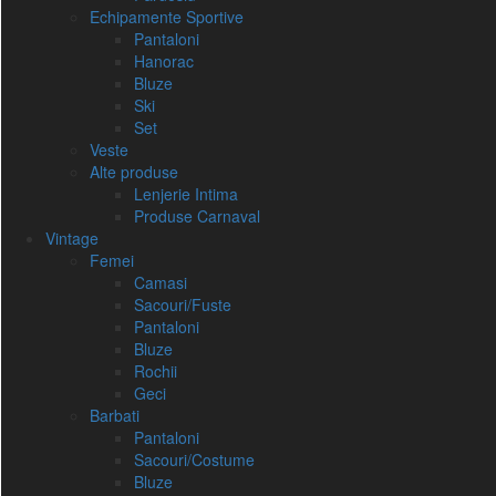
Echipamente Sportive
Pantaloni
Hanorac
Bluze
Ski
Set
Veste
Alte produse
Lenjerie Intima
Produse Carnaval
Vintage
Femei
Camasi
Sacouri/Fuste
Pantaloni
Bluze
Rochii
Geci
Barbati
Pantaloni
Sacouri/Costume
Bluze