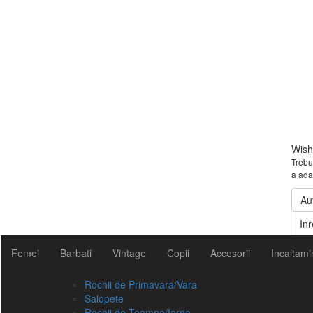
Wishl
Trebui
a ada
Au
Inr
Femei
Barbati
Vintage
Copii
Accesorii
Incaltami
Rochii de Primavara/Vara
Salopete
Rochii de Toamna/Iarna