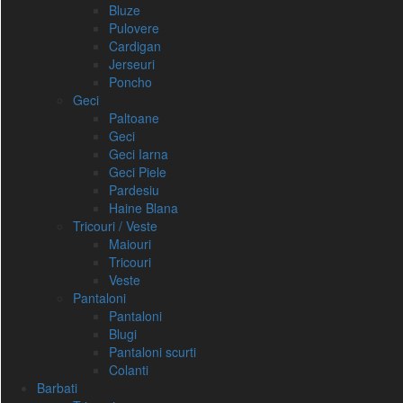
Bluze
Pulovere
Cardigan
Jerseuri
Poncho
Geci
Paltoane
Geci
Geci Iarna
Geci Piele
Pardesiu
Haine Blana
Tricouri / Veste
Maiouri
Tricouri
Veste
Pantaloni
Pantaloni
Blugi
Pantaloni scurti
Colanti
Barbati