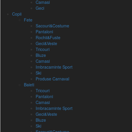
Camasi
Geci
Copii
Fete
Sacouri&Costume
Pantaloni
Rochii&Fuste
Geci&Veste
Tricouri
Bluze
Camasi
Imbracaminte Sport
Ski
Produse Carnaval
Baieti
Tricouri
Pantaloni
Camasi
Imbracaminte Sport
Geci&Veste
Bluze
Ski
Sacouri&Costume