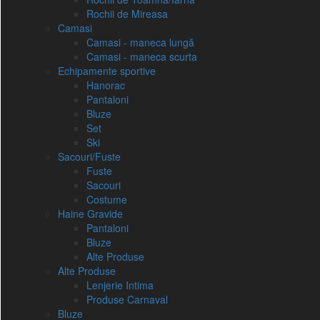
Rochii de Mireasa
Camasi
Camasi - maneca lungă
Camasi - maneca scurta
Echipamente sportive
Hanorac
Pantaloni
Bluze
Set
Ski
Sacouri/Fuste
Fuste
Sacouri
Costume
Haine Gravide
Pantaloni
Bluze
Alte Produse
Alte Produse
Lenjerie Intima
Produse Carnaval
Bluze