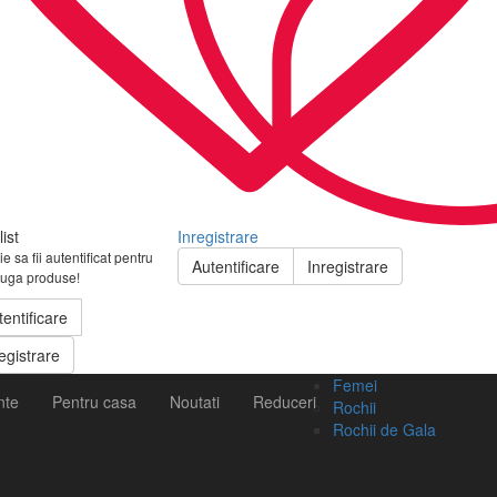
ist
Inregistrare
e sa fii autentificat pentru
Autentificare
Inregistrare
uga produse!
tentificare
egistrare
Femei
nte
Pentru casa
Noutati
Reduceri
Rochii
Rochii de Gala