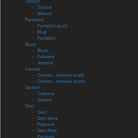
Tricouri
Tricouri
Maiouri
Pantaloni
Pantaloni scurti
Blugi
Pantaloni
Bluze
Bluze
Pulovere
Jerseuri
Camasi
Camasi - maneca lungă
Camasi - maneca scurta
Sacouri
Costume
Sacouri
Geci
Geci
Geci Iarna
Paltoane
Geci Piele
Pardesiu