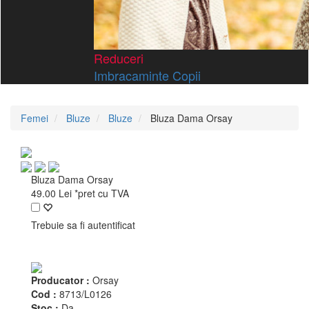
Reduceri
Imbracaminte Copii
Femei
Bluze
Bluze
Bluza Dama Orsay
Bluza Dama Orsay
49.00
Lei
*pret cu TVA
Trebuie sa fi autentificat
Producator :
Orsay
Cod :
8713/L0126
Stoc :
Da