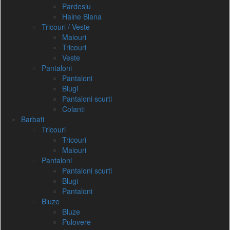
Pardesiu
Haine Blana
Tricouri / Veste
Maiouri
Tricouri
Veste
Pantaloni
Pantaloni
Blugi
Pantaloni scurti
Colanti
Barbati
Tricouri
Tricouri
Maiouri
Pantaloni
Pantaloni scurti
Blugi
Pantaloni
Bluze
Bluze
Pulovere