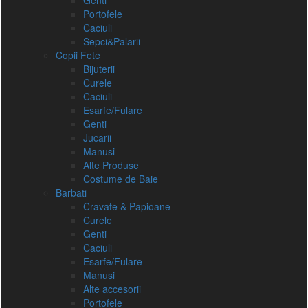
Genti
Portofele
Caciuli
Sepci&Palarii
Copii Fete
Bijuterii
Curele
Caciuli
Esarfe/Fulare
Genti
Jucarii
Manusi
Alte Produse
Costume de Baie
Barbati
Cravate & Papioane
Curele
Genti
Caciuli
Esarfe/Fulare
Manusi
Alte accesorii
Portofele