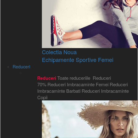
Colectia Noua
Echipamente Sportive Femei
Reduceri
Toate reduceriile
Reduceri
Reduceri
70%
Reduceri Imbracaminte Femei
Reduceri
Imbracaminte Barbati
Reduceri Imbracaminte
Copii