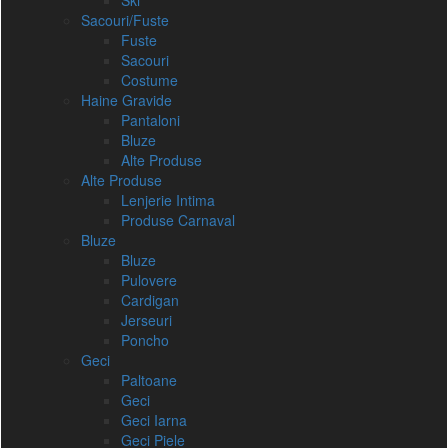
Ski
Sacouri/Fuste
Fuste
Sacouri
Costume
Haine Gravide
Pantaloni
Bluze
Alte Produse
Alte Produse
Lenjerie Intima
Produse Carnaval
Bluze
Bluze
Pulovere
Cardigan
Jerseuri
Poncho
Geci
Paltoane
Geci
Geci Iarna
Geci Piele