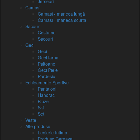
Jerseuri
Camasi
Camasi - maneca lungă
Camasi - maneca scurta
Sacouri
Costume
Sacouri
Geci
Geci
Geci Iarna
Paltoane
Geci Piele
Pardesiu
Echipamente Sportive
Pantaloni
Hanorac
Bluze
Ski
Set
Veste
Alte produse
Lenjerie Intima
Produse Carnaval