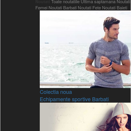
Toate noutatiile
Ultima saptamana
Noutati
Noutati
Femei
Noutati Barbati
Noutati Fete
Noutati Baieti
Colectia noua
Echipamente sportive Barbati