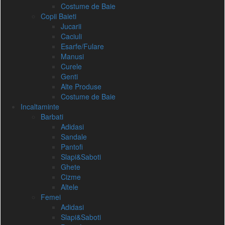
Costume de Baie
Copii Baieti
Jucarii
Caciuli
Esarfe/Fulare
Manusi
Curele
Genti
Alte Produse
Costume de Baie
Incaltaminte
Barbati
Adidasi
Sandale
Pantofi
Slapi&Saboti
Ghete
Cizme
Altele
Femei
Adidasi
Slapi&Saboti