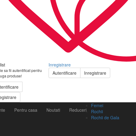
ist
Inregistrare
e sa fii autentificat pentru
Autentificare
Inregistrare
uga produse!
tentificare
egistrare
Femei
nte
Pentru casa
Noutati
Reduceri
Rochii
Rochii de Gala