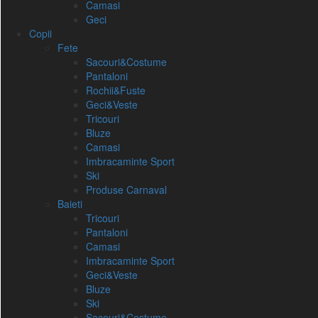
Camasi
Geci
Copii
Fete
Sacouri&Costume
Pantaloni
Rochii&Fuste
Geci&Veste
Tricouri
Bluze
Camasi
Imbracaminte Sport
Ski
Produse Carnaval
Baieti
Tricouri
Pantaloni
Camasi
Imbracaminte Sport
Geci&Veste
Bluze
Ski
Sacouri&Costume