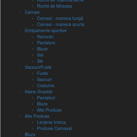
Rochii de Mireasa
Camasi
Camasi - maneca lungă
Camasi - maneca scurta
Echipamente sportive
Hanorac
Pantaloni
Bluze
Set
Ski
Sacouri/Fuste
Fuste
Sacouri
Costume
Haine Gravide
Pantaloni
Bluze
Alte Produse
Alte Produse
Lenjerie Intima
Produse Carnaval
Bluze