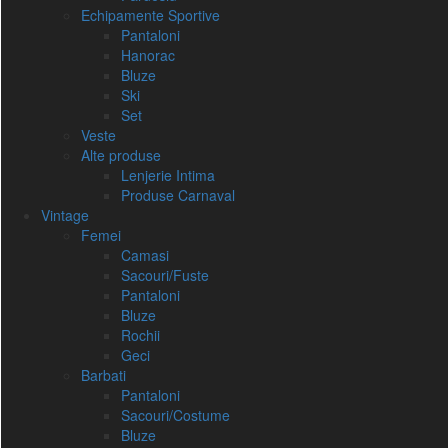
Echipamente Sportive
Pantaloni
Hanorac
Bluze
Ski
Set
Veste
Alte produse
Lenjerie Intima
Produse Carnaval
Vintage
Femei
Camasi
Sacouri/Fuste
Pantaloni
Bluze
Rochii
Geci
Barbati
Pantaloni
Sacouri/Costume
Bluze