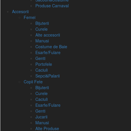
Produse Carnaval
Accesorii
Femei
Bijuterii
Curele
Alte accesorii
Manusi
Costume de Baie
Esarfe/Fulare
Genti
Portofele
Caciuli
Sepci&Palarii
Copii Fete
Bijuterii
Curele
Caciuli
Esarfe/Fulare
Genti
Jucarii
Manusi
Alte Produse