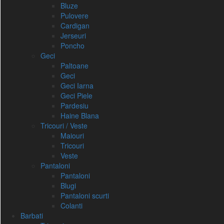
Bluze
Pulovere
Cardigan
Jerseuri
Poncho
Geci
Paltoane
Geci
Geci Iarna
Geci Piele
Pardesiu
Haine Blana
Tricouri / Veste
Maiouri
Tricouri
Veste
Pantaloni
Pantaloni
Blugi
Pantaloni scurti
Colanti
Barbati