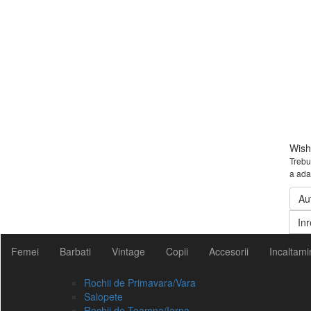
Wishl
Trebui
a ada
Au
Inr
Femei
Barbati
Vintage
Copii
Accesorii
Incaltami
Rochii de Primavara/Vara
Salopete
Rochii de Toamna/Iarna