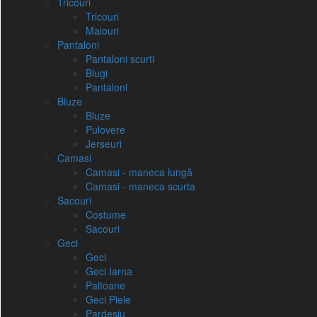
Tricouri
Tricouri
Maiouri
Pantaloni
Pantaloni scurti
Blugi
Pantaloni
Bluze
Bluze
Pulovere
Jerseuri
Camasi
Camasi - maneca lungă
Camasi - maneca scurta
Sacouri
Costume
Sacouri
Geci
Geci
Geci Iarna
Paltoane
Geci Piele
Pardesiu