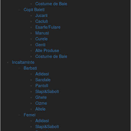
Costume de Baie
Copii Baieti
Jucarii
Caciuli
Esarfe/Fulare
Manusi
Curele
Genti
Alte Produse
Costume de Baie
Incaltaminte
Barbati
Adidasi
Sandale
Pantofi
Slapi&Saboti
Ghete
Cizme
Altele
Femei
Adidasi
Slapi&Saboti