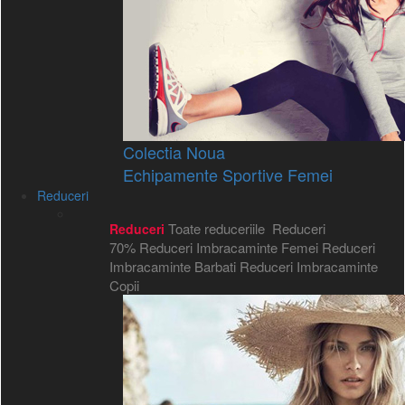
Colectia Noua
Echipamente Sportive Femei
Reduceri
Toate reduceriile
Reduceri
Reduceri
70%
Reduceri Imbracaminte Femei
Reduceri
Imbracaminte Barbati
Reduceri Imbracaminte
Copii