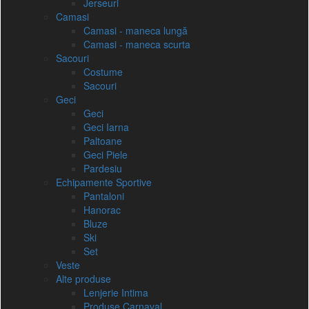
Jerseuri
Camasi
Camasi - maneca lungă
Camasi - maneca scurta
Sacouri
Costume
Sacouri
Geci
Geci
Geci Iarna
Paltoane
Geci Piele
Pardesiu
Echipamente Sportive
Pantaloni
Hanorac
Bluze
Ski
Set
Veste
Alte produse
Lenjerie Intima
Produse Carnaval