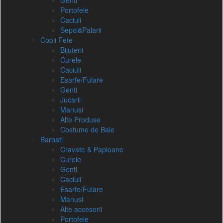
Genti
Portofele
Caciuli
Sepci&Palarii
Copii Fete
Bijuterii
Curele
Caciuli
Esarfe/Fulare
Genti
Jucarii
Manusi
Alte Produse
Costume de Baie
Barbati
Cravate & Papioane
Curele
Genti
Caciuli
Esarfe/Fulare
Manusi
Alte accesorii
Portofele