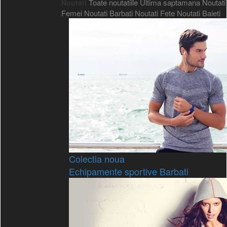
Toate noutatiile
Ultima saptamana
Noutati
Noutati
Femei
Noutati Barbati
Noutati Fete
Noutati Baieti
Colectia noua
Echipamente sportive Barbati