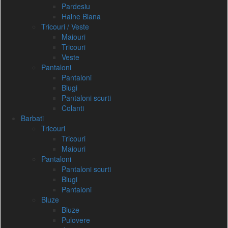
Pardesiu
Haine Blana
Tricouri / Veste
Maiouri
Tricouri
Veste
Pantaloni
Pantaloni
Blugi
Pantaloni scurti
Colanti
Barbati
Tricouri
Tricouri
Maiouri
Pantaloni
Pantaloni scurti
Blugi
Pantaloni
Bluze
Bluze
Pulovere