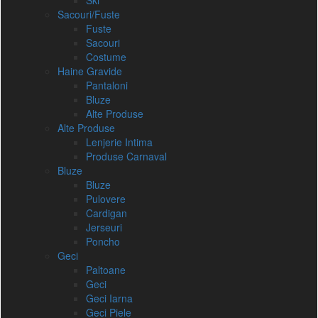
Ski
Sacouri/Fuste
Fuste
Sacouri
Costume
Haine Gravide
Pantaloni
Bluze
Alte Produse
Alte Produse
Lenjerie Intima
Produse Carnaval
Bluze
Bluze
Pulovere
Cardigan
Jerseuri
Poncho
Geci
Paltoane
Geci
Geci Iarna
Geci Piele