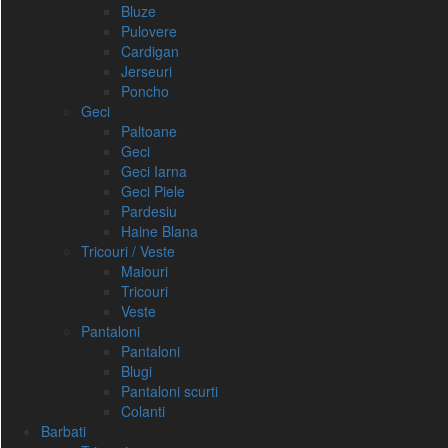
Bluze
Pulovere
Cardigan
Jerseuri
Poncho
Geci
Paltoane
Geci
Geci Iarna
Geci Piele
Pardesiu
Haine Blana
Tricouri / Veste
Maiouri
Tricouri
Veste
Pantaloni
Pantaloni
Blugi
Pantaloni scurti
Colanti
Barbati