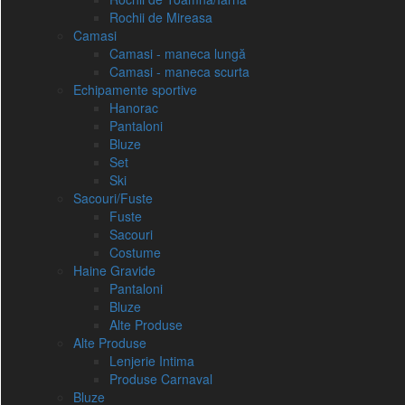
Rochii de Mireasa
Camasi
Camasi - maneca lungă
Camasi - maneca scurta
Echipamente sportive
Hanorac
Pantaloni
Bluze
Set
Ski
Sacouri/Fuste
Fuste
Sacouri
Costume
Haine Gravide
Pantaloni
Bluze
Alte Produse
Alte Produse
Lenjerie Intima
Produse Carnaval
Bluze