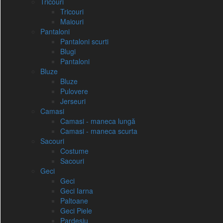
Tricouri
Tricouri
Maiouri
Pantaloni
Pantaloni scurti
Blugi
Pantaloni
Bluze
Bluze
Pulovere
Jerseuri
Camasi
Camasi - maneca lungă
Camasi - maneca scurta
Sacouri
Costume
Sacouri
Geci
Geci
Geci Iarna
Paltoane
Geci Piele
Pardesiu