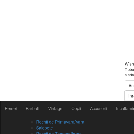
Wishl
Trebui
a ada
Au
Inr
Femei
Barbati
Vintage
Copii
Accesorii
Incaltami
Rochii de Primavara/Vara
Salopete
Rochii de Toamna/Iarna