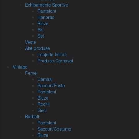
Echipamente Sportive
Pantaloni
Hanorac
Bluze
Ski
Set
Veste
Alte produse
Lenjerie Intima
Produse Carnaval
Vintage
Femei
Camasi
Sacouri/Fuste
Pantaloni
Bluze
Rochii
Geci
Barbati
Pantaloni
Sacouri/Costume
Bluze