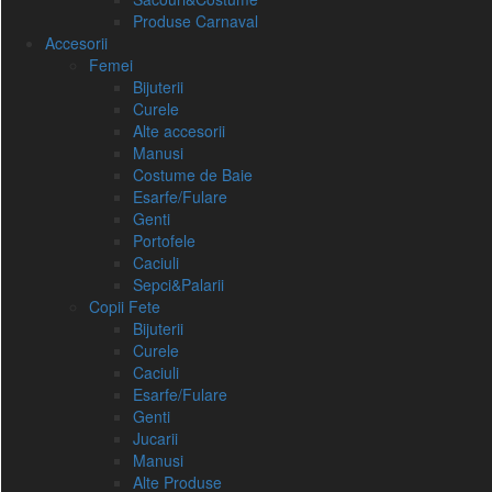
Produse Carnaval
Accesorii
Femei
Bijuterii
Curele
Alte accesorii
Manusi
Costume de Baie
Esarfe/Fulare
Genti
Portofele
Caciuli
Sepci&Palarii
Copii Fete
Bijuterii
Curele
Caciuli
Esarfe/Fulare
Genti
Jucarii
Manusi
Alte Produse