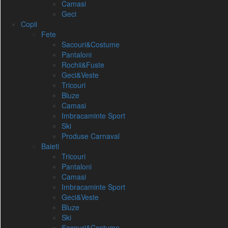
Camasi
Geci
Copii
Fete
Sacouri&Costume
Pantaloni
Rochii&Fuste
Geci&Veste
Tricouri
Bluze
Camasi
Imbracaminte Sport
Ski
Produse Carnaval
Baieti
Tricouri
Pantaloni
Camasi
Imbracaminte Sport
Geci&Veste
Bluze
Ski
Sacouri&Costume