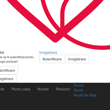
ist
Inregistrare
e sa fii autentificat pentru
Autentificare
Inregistrare
uga produse!
tentificare
egistrare
Femei
nte
Pentru casa
Noutati
Reduceri
Rochii
Rochii de Gala