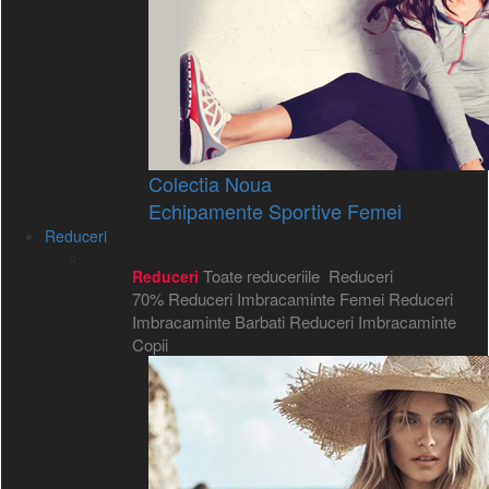
Colectia Noua
Echipamente Sportive Femei
Reduceri
Toate reduceriile
Reduceri
Reduceri
70%
Reduceri Imbracaminte Femei
Reduceri
Imbracaminte Barbati
Reduceri Imbracaminte
Copii