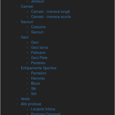
Jerseuri
Camasi
Camasi - maneca lungă
Camasi - maneca scurta
Sacouri
Costume
Sacouri
Geci
Geci
Geci Iarna
Paltoane
Geci Piele
Pardesiu
Echipamente Sportive
Pantaloni
Hanorac
Bluze
Ski
Set
Veste
Alte produse
Lenjerie Intima
Produse Carnaval