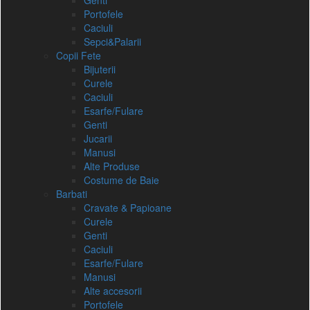
Genti
Portofele
Caciuli
Sepci&Palarii
Copii Fete
Bijuterii
Curele
Caciuli
Esarfe/Fulare
Genti
Jucarii
Manusi
Alte Produse
Costume de Baie
Barbati
Cravate & Papioane
Curele
Genti
Caciuli
Esarfe/Fulare
Manusi
Alte accesorii
Portofele