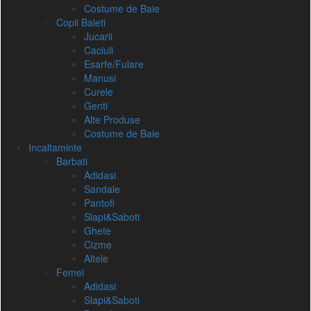
Costume de Baie
Copii Baieti
Jucarii
Caciuli
Esarfe/Fulare
Manusi
Curele
Genti
Alte Produse
Costume de Baie
Incaltaminte
Barbati
Adidasi
Sandale
Pantofi
Slapi&Saboti
Ghete
Cizme
Altele
Femei
Adidasi
Slapi&Saboti