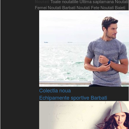
Toate noutatiile
Ultima saptamana
Noutati
Noutati
Femei
Noutati Barbati
Noutati Fete
Noutati Baieti
Colectia noua
Echipamente sportive Barbati