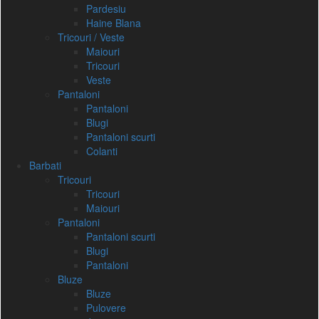
Pardesiu
Haine Blana
Tricouri / Veste
Maiouri
Tricouri
Veste
Pantaloni
Pantaloni
Blugi
Pantaloni scurti
Colanti
Barbati
Tricouri
Tricouri
Maiouri
Pantaloni
Pantaloni scurti
Blugi
Pantaloni
Bluze
Bluze
Pulovere