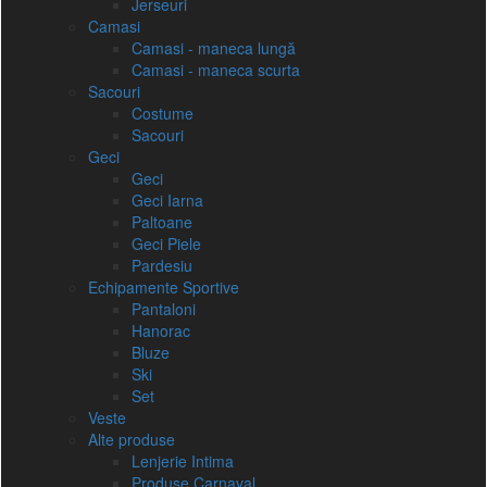
Jerseuri
Camasi
Camasi - maneca lungă
Camasi - maneca scurta
Sacouri
Costume
Sacouri
Geci
Geci
Geci Iarna
Paltoane
Geci Piele
Pardesiu
Echipamente Sportive
Pantaloni
Hanorac
Bluze
Ski
Set
Veste
Alte produse
Lenjerie Intima
Produse Carnaval