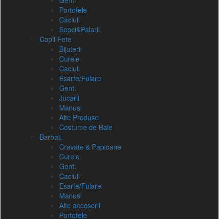
Genti
Portofele
Caciuli
Sepci&Palarii
Copii Fete
Bijuterii
Curele
Caciuli
Esarfe/Fulare
Genti
Jucarii
Manusi
Alte Produse
Costume de Baie
Barbati
Cravate & Papioane
Curele
Genti
Caciuli
Esarfe/Fulare
Manusi
Alte accesorii
Portofele