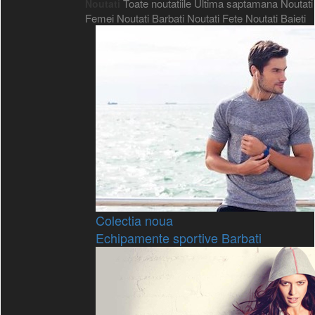
Toate noutatiile
Ultima saptamana
Noutati
Noutati
Femei
Noutati Barbati
Noutati Fete
Noutati Baieti
Colectia noua
Echipamente sportive Barbati