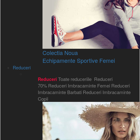
Colectia Noua
Echipamente Sportive Femei
Reduceri
Toate reduceriile
Reduceri
Reduceri
70%
Reduceri Imbracaminte Femei
Reduceri
Imbracaminte Barbati
Reduceri Imbracaminte
Copii