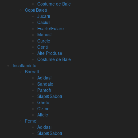
Costume de Baie
Copii Baieti
Jucarii
Caciuli
Esarfe/Fulare
Manusi
Curele
Genti
Alte Produse
Costume de Baie
Incaltaminte
Barbati
Adidasi
Sandale
Pantofi
Slapi&Saboti
Ghete
Cizme
Altele
Femei
Adidasi
Slapi&Saboti