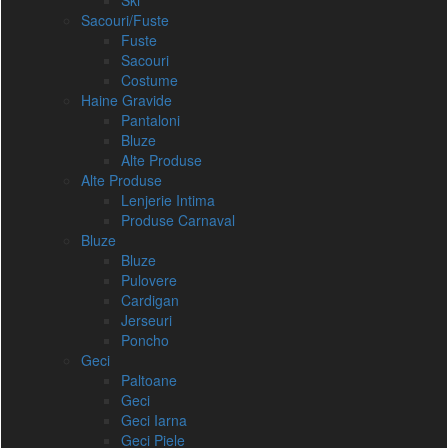
Ski
Sacouri/Fuste
Fuste
Sacouri
Costume
Haine Gravide
Pantaloni
Bluze
Alte Produse
Alte Produse
Lenjerie Intima
Produse Carnaval
Bluze
Bluze
Pulovere
Cardigan
Jerseuri
Poncho
Geci
Paltoane
Geci
Geci Iarna
Geci Piele