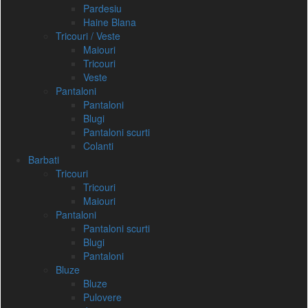
Pardesiu
Haine Blana
Tricouri / Veste
Maiouri
Tricouri
Veste
Pantaloni
Pantaloni
Blugi
Pantaloni scurti
Colanti
Barbati
Tricouri
Tricouri
Maiouri
Pantaloni
Pantaloni scurti
Blugi
Pantaloni
Bluze
Bluze
Pulovere