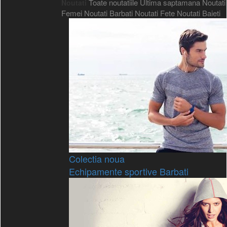
Toate noutatiile
Ultima saptamana
Noutati
Noutati
Femei
Noutati Barbati
Noutati Fete
Noutati Baieti
Colectia noua
Echipamente sportive Barbati