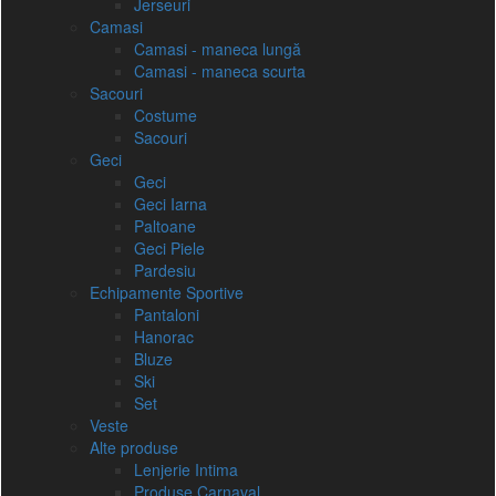
Jerseuri
Camasi
Camasi - maneca lungă
Camasi - maneca scurta
Sacouri
Costume
Sacouri
Geci
Geci
Geci Iarna
Paltoane
Geci Piele
Pardesiu
Echipamente Sportive
Pantaloni
Hanorac
Bluze
Ski
Set
Veste
Alte produse
Lenjerie Intima
Produse Carnaval