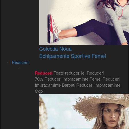
Colectia Noua
Echipamente Sportive Femei
Reduceri
Toate reduceriile
Reduceri
Reduceri
70%
Reduceri Imbracaminte Femei
Reduceri
Imbracaminte Barbati
Reduceri Imbracaminte
Copii