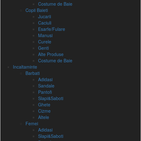
Costume de Baie
Copii Baieti
Jucarii
Caciuli
Esarfe/Fulare
Manusi
Curele
Genti
Alte Produse
Costume de Baie
Incaltaminte
Barbati
Adidasi
Sandale
Pantofi
Slapi&Saboti
Ghete
Cizme
Altele
Femei
Adidasi
Slapi&Saboti