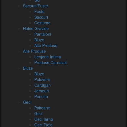
Ski
Sacouri/Fuste
Fuste
Sacouri
Costume
Haine Gravide
Pantaloni
Bluze
Alte Produse
Alte Produse
Lenjerie Intima
Produse Carnaval
Bluze
Bluze
Pulovere
Cardigan
Jerseuri
Poncho
Geci
Paltoane
Geci
Geci Iarna
Geci Piele