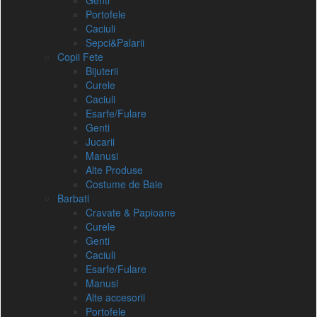
Genti
Portofele
Caciuli
Sepci&Palarii
Copii Fete
Bijuterii
Curele
Caciuli
Esarfe/Fulare
Genti
Jucarii
Manusi
Alte Produse
Costume de Baie
Barbati
Cravate & Papioane
Curele
Genti
Caciuli
Esarfe/Fulare
Manusi
Alte accesorii
Portofele