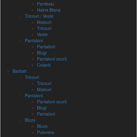
Pardesiu
Haine Blana
Tricouri / Veste
Maiouri
Tricouri
Veste
Pantaloni
Pantaloni
Blugi
Pantaloni scurti
Colanti
Barbati
Tricouri
Tricouri
Maiouri
Pantaloni
Pantaloni scurti
Blugi
Pantaloni
Bluze
Bluze
Pulovere